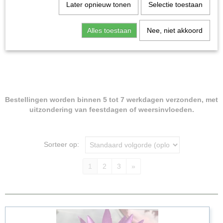
Oudesteeg 5A IJzendoorn
Later opnieuw tonen
Selectie toestaan
Tel: 0344-643082
Alles toestaan
Nee, niet akkoord
Bestellingen worden binnen 5 tot 7 werkdagen verzonden, met
uitzondering van feestdagen of weersinvloeden.
Sorteer op:
1
2
3
»