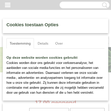
Cookies toestaan Opties
Inloggen
Registreren
UW WINKELWAGEN
Toestemming
Details
Over
Geen producten
(0)
Op deze website worden cookies gebruikt
Cookies worden door ons gebruikt voor verkeersanalyse, het
aanbieden van sociale media-functies en het personaliseren van
informatie en advertenties. Daarnaast verlenen we onze sociale
media-, advertentie- en analysepartners toegang tot informatie over
Matthijs Plantenpaleis & Teun Föhn
hoe u onze site gebruikt. Zij kunnen deze informatie gebruiken in
"De Winkel"
combinatie met andere gegevens die zij mogelijk hebben verzameld
door uw gebruik van hun diensten of die u hen hebt verstrekt.
Vrijdag en
Zaterdag
van
10.00 tot
17.00 geopend