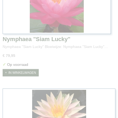
Nymphaea "Siam Lucky"
Nymphaea "Siam Lucky" Bloeiwijze: Nymphaea "Siam Lucky"…
€ 79,95
✓
Op voorraad
IN WINKELWAGEN