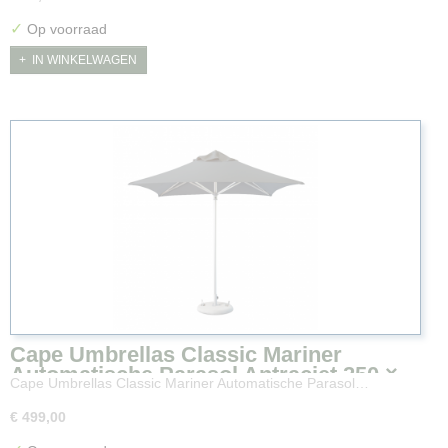
✓
Op voorraad
IN WINKELWAGEN
Cape Umbrellas Classic Mariner
Automatische Parasol Antraciet 250 ×
Cape Umbrellas Classic Mariner Automatische Parasol…
250 cm
€ 499,00