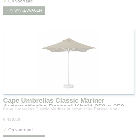
✓
Op voorraad
IN WINKELWAGEN
Cape Umbrellas Classic Mariner
Automatische Parasol Khaki 250 × 250
Cape Umbrellas Classic Mariner Automatische Parasol Khaki…
cm
€ 499,00
✓
Op voorraad