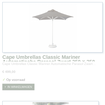
Cape Umbrellas Classic Mariner
Automatische Parasol Zwart 250 × 250
Cape Umbrellas Classic Mariner Automatische Parasol Zwart…
cm
€ 499,00
✓
Op voorraad
IN WINKELWAGEN