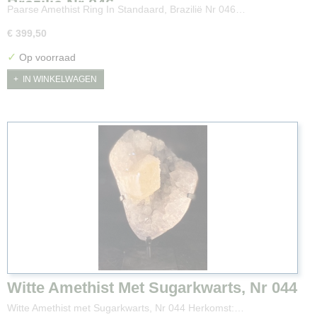
Brazilië Nr 046
Paarse Amethist Ring In Standaard, Brazilië Nr 046…
€ 399,50
✓
Op voorraad
IN WINKELWAGEN
Witte Amethist Met Sugarkwarts, Nr 044
Witte Amethist met Sugarkwarts, Nr 044 Herkomst:…