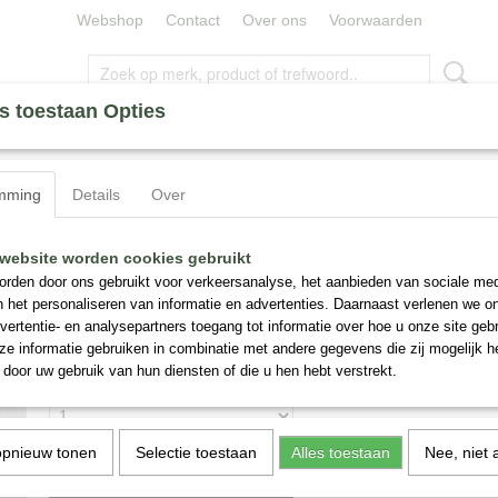
Webshop
Contact
Over ons
Voorwaarden
s toestaan Opties
ERLELIES
ZIJDE BLOEMEN
MINERALEN
CAPE UM
mming
Details
Over
Digitalis, Zijde Nr 13
website worden cookies gebruikt
rden door ons gebruikt voor verkeersanalyse, het aanbieden van sociale med
n het personaliseren van informatie en advertenties. Daarnaast verlenen we o
€ 49,95
(inclusief btw 9%)
vertentie- en analysepartners toegang tot informatie over hoe u onze site gebru
✓
Op voorraad
e informatie gebruiken in combinatie met andere gegevens die zij mogelijk 
door uw gebruik van hun diensten of die u hen hebt verstrekt.
Aantal
opnieuw tonen
Selectie toestaan
Alles toestaan
Nee, niet 
IN WINKELWAGEN