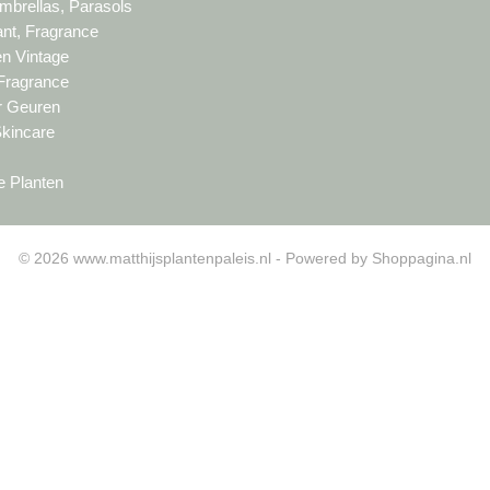
brellas, Parasols
nt, Fragrance
en Vintage
 Fragrance
ur Geuren
Skincare
e Planten
© 2026 www.matthijsplantenpaleis.nl - Powered by Shoppagina.nl