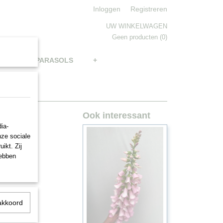
Inloggen
Registreren
UW WINKELWAGEN
Geen producten
(0)
BRELLAS, PARASOLS
+
Ook interessant
ia-
nze sociale
ikt. Zij
hebben
akkoord