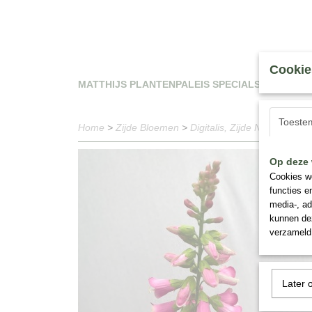
Cookie
MATTHIJS PLANTENPALEIS SPECIALS
WAT
Toeste
Home
>
Zijde Bloemen
>
Digitalis, Zijde Nr 13
Op deze 
Cookies wo
functies e
media-, ad
kunnen dez
verzameld 
Later 