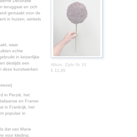
oderne Decoratie
n teruggaat en zich
hand gemaakt voor de
ent in huizen, winkels
akt, waar
uikten echte
ruikt in keizerlijke
en destijds een
Allium, Zijde Nr 18
ich deze kunstwerken
€ 11,95
 eeuw)
 in Perzië, het
taliaanse en Franse
 in Frankrijk, het
m populair in
s dat van Marie
re voor kleding,