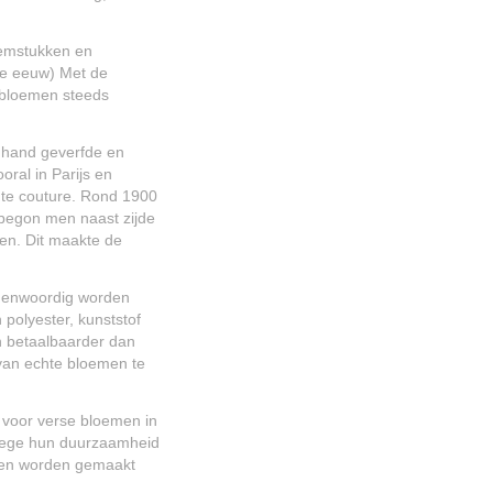
oemstukken en
20e eeuw) Met de
debloemen steeds
 hand geverfde en
ral in Parijs en
te couture. Rond 1900
 begon men naast zijde
ken. Dit maakte de
egenwoordig worden
polyester, kunststof
en betaalbaarder dan
 van echte bloemen te
f voor verse bloemen in
nwege hun duurzaamheid
emen worden gemaakt