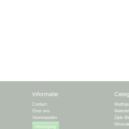
Informatie
Categ
Contact
Matthij
Over ons
Waterle
Voorwaarden
Zijde B
Mineral
Herroeping