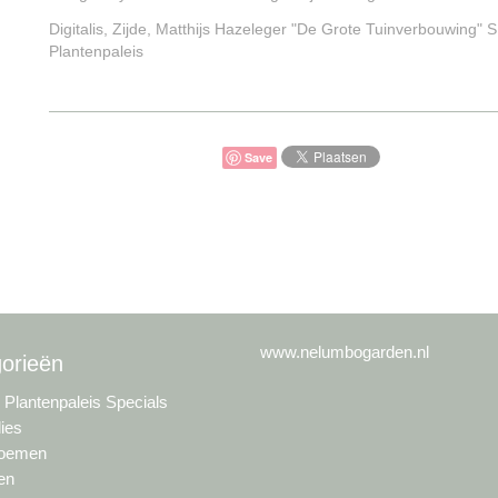
Digitalis, Zijde, Matthijs Hazeleger "De Grote Tuinverbouwing" S
Plantenpaleis
Save
www.nelumbogarden.nl
orieën
s Plantenpaleis Specials
lies
loemen
en