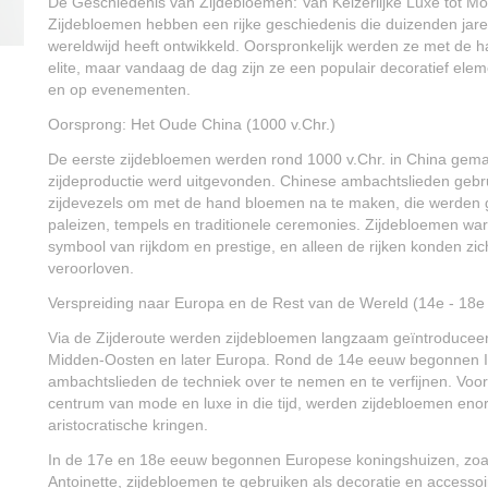
De Geschiedenis van Zijdebloemen: Van Keizerlijke Luxe tot M
Zijdebloemen hebben een rijke geschiedenis die duizenden jare
wereldwijd heeft ontwikkeld. Oorspronkelijk werden ze met de 
elite, maar vandaag de dag zijn ze een populair decoratief elem
en op evenementen.
Oorsprong: Het Oude China (1000 v.Chr.)
De eerste zijdebloemen werden rond 1000 v.Chr. in China gema
zijdeproductie werd uitgevonden. Chinese ambachtslieden gebr
zijdevezels om met de hand bloemen na te maken, die werden geb
paleizen, tempels en traditionele ceremonies. Zijdebloemen war
symbool van rijkdom en prestige, en alleen de rijken konden z
veroorloven.
Verspreiding naar Europa en de Rest van de Wereld (14e - 18e
Via de Zijderoute werden zijdebloemen langzaam geïntroduceerd
Midden-Oosten en later Europa. Rond de 14e eeuw begonnen I
ambachtslieden de techniek over te nemen en te verfijnen. Vooral
centrum van mode en luxe in die tijd, werden zijdebloemen enor
aristocratische kringen.
In de 17e en 18e eeuw begonnen Europese koningshuizen, zoal
Antoinette, zijdebloemen te gebruiken als decoratie en accessoi