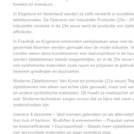
hoeden en interieurs.
In Engeland en Nederland werden ze zelfs verwerkt in kunstbl
tafeldecoraties. De Opkomst van Industriële Productie (19e - 
industriële revolutie in de 19e eeuw werd de productie van zij
efficiënter.
In Frankrijk en Engeland ontstonden werkplaatsen waar met de
gevormde bloemen werden gemaakt voor de mode-industrie. Voo
Londen waren deze kunstbloemen een statussymbool in de hau
werden zijdebloemen steeds toegankelijker, en in de 20e eeuw
ook synthetische materialen zoals rayon en polyester te gebrui
bloemen goedkoper en duurzamer.
Moderne Zijdebloemen: Van Kunst tot productie (21e eeuw) T
zijdebloemen niet alleen van echte zijde gemaakt, maar ook van 
en andere synthetische materialen. Dit maakt ze realistischer 
ooit. Moderne technieken zorgen ervoor dat ze bijna niet meer
onderscheiden zijn.
Interieur & decoratie – Veel mensen gebruiken ze als alternatie
hun huis of kantoor. Bruiloften & evenementen – Populair va
en kostenefficiëntie. • Duurzaamheid – Steeds meer zijdeblo
van gerecyclede materialen en gaan jarenlang mee.