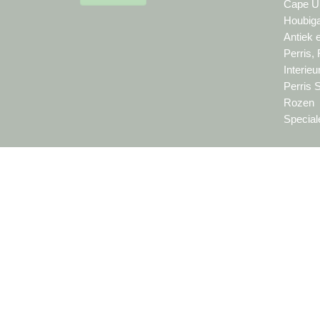
Cape Um
Houbiga
Antiek 
Perris,
Interie
Perris 
Rozen
Special