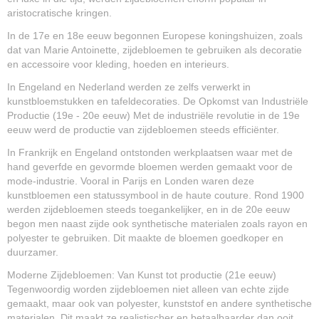
aristocratische kringen.
In de 17e en 18e eeuw begonnen Europese koningshuizen, zoals
dat van Marie Antoinette, zijdebloemen te gebruiken als decoratie
en accessoire voor kleding, hoeden en interieurs.
In Engeland en Nederland werden ze zelfs verwerkt in
kunstbloemstukken en tafeldecoraties. De Opkomst van Industriële
Productie (19e - 20e eeuw) Met de industriële revolutie in de 19e
eeuw werd de productie van zijdebloemen steeds efficiënter.
In Frankrijk en Engeland ontstonden werkplaatsen waar met de
hand geverfde en gevormde bloemen werden gemaakt voor de
mode-industrie. Vooral in Parijs en Londen waren deze
kunstbloemen een statussymbool in de haute couture. Rond 1900
werden zijdebloemen steeds toegankelijker, en in de 20e eeuw
begon men naast zijde ook synthetische materialen zoals rayon en
polyester te gebruiken. Dit maakte de bloemen goedkoper en
duurzamer.
Moderne Zijdebloemen: Van Kunst tot productie (21e eeuw)
Tegenwoordig worden zijdebloemen niet alleen van echte zijde
gemaakt, maar ook van polyester, kunststof en andere synthetische
materialen. Dit maakt ze realistischer en betaalbaarder dan ooit.