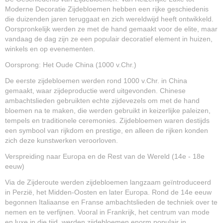
Moderne Decoratie Zijdebloemen hebben een rijke geschiedenis
die duizenden jaren teruggaat en zich wereldwijd heeft ontwikkeld.
Oorspronkelijk werden ze met de hand gemaakt voor de elite, maar
vandaag de dag zijn ze een populair decoratief element in huizen,
winkels en op evenementen.
Oorsprong: Het Oude China (1000 v.Chr.)
De eerste zijdebloemen werden rond 1000 v.Chr. in China
gemaakt, waar zijdeproductie werd uitgevonden. Chinese
ambachtslieden gebruikten echte zijdevezels om met de hand
bloemen na te maken, die werden gebruikt in keizerlijke paleizen,
tempels en traditionele ceremonies. Zijdebloemen waren destijds
een symbool van rijkdom en prestige, en alleen de rijken konden
zich deze kunstwerken veroorloven.
Verspreiding naar Europa en de Rest van de Wereld (14e - 18e
eeuw)
Via de Zijderoute werden zijdebloemen langzaam geïntroduceerd
in Perzië, het Midden-Oosten en later Europa. Rond de 14e eeuw
begonnen Italiaanse en Franse ambachtslieden de techniek over te
nemen en te verfijnen. Vooral in Frankrijk, het centrum van mode
en luxe in die tijd, werden zijdebloemen enorm populair in