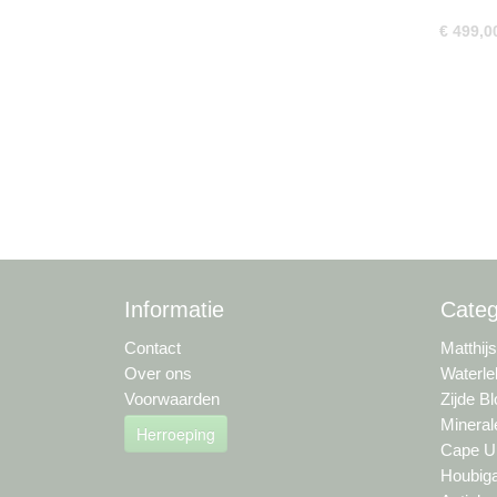
cm
€ 499,0
Informatie
Categ
Contact
Matthij
Over ons
Waterle
Voorwaarden
Zijde B
Mineral
Herroeping
Cape Um
Houbiga