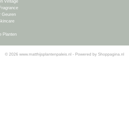
en Vintage
 Fragrance
ur Geuren
Skincare
e Planten
© 2026 www.matthijsplantenpaleis.nl - Powered by Shoppagina.nl