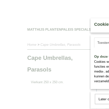
Cookie
MATTHIJS PLANTENPALEIS SPECIALS
WAT
Toeste
Home
>
Cape Umbrellas, Parasols
Cape Umbrellas,
Op deze 
Sortee
Cookies wo
functies e
Parasols
media-, ad
kunnen dez
verzameld 
Vierkant 250 x 250 cm.
Later 