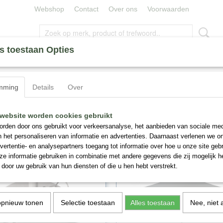
Webshop
Contact
Over ons
Voorwaarden
s toestaan Opties
ERLELIES
ZIJDE BLOEMEN
MINERALEN
CAPE UM
mming
Details
Over
website worden cookies gebruikt
r op:
rden door ons gebruikt voor verkeersanalyse, het aanbieden van sociale med
n het personaliseren van informatie en advertenties. Daarnaast verlenen we o
vertentie- en analysepartners toegang tot informatie over hoe u onze site gebru
e informatie gebruiken in combinatie met andere gegevens die zij mogelijk 
door uw gebruik van hun diensten of die u hen hebt verstrekt.
opnieuw tonen
Selectie toestaan
Alles toestaan
Nee, niet 