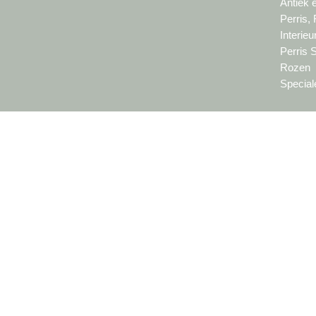
Antiek 
Perris,
Interie
Perris 
Rozen
Special