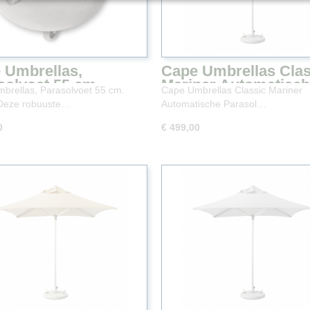
 Umbrellas,
Cape Umbrellas Clas
solvoet 55 cm.
Mariner Automatisc
brellas, Parasolvoet 55 cm.
Cape Umbrellas Classic Mariner
en
Parasol Antraciet 25
Deze robuuste…
Automatische Parasol…
250 cm
0
€ 499,00