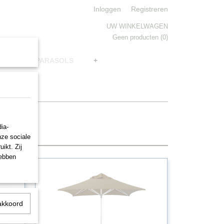
Inloggen
Registreren
UW WINKELWAGEN
Geen producten
(0)
BRELLAS, PARASOLS
+
ia-
nze sociale
ikt. Zij
hebben
akkoord