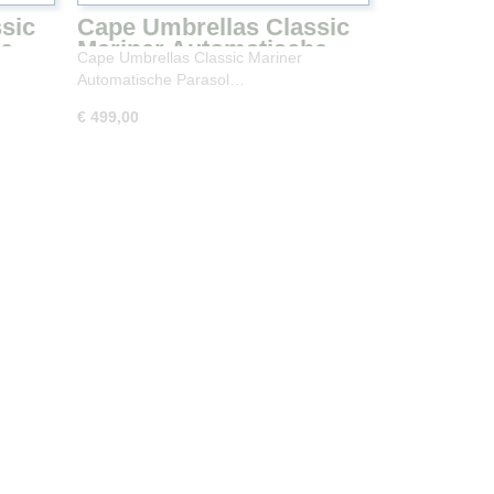
sic
Cape Umbrellas Classic
he
Mariner Automatische
Cape Umbrellas Classic Mariner
50 cm
Parasol Olijfgroen 250 ×
Automatische Parasol…
250 cm
€ 499,00