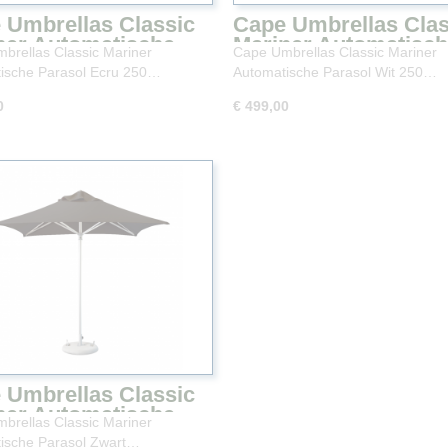
 Umbrellas Classic
Cape Umbrellas Clas
ner Automatische
Mariner Automatisc
brellas Classic Mariner
Cape Umbrellas Classic Mariner
sol Ecru 250 × 250
Parasol Wit 250 × 2
ische Parasol Ecru 250…
Automatische Parasol Wit 250…
0
€ 499,00
 Umbrellas Classic
ner Automatische
brellas Classic Mariner
sol Zwart 250 × 250
ische Parasol Zwart…