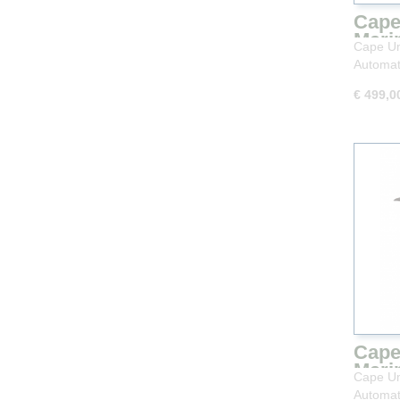
Cape
Mari
Cape Um
Para
Automat
cm
€ 499,0
Cape
Mari
Cape Um
Para
Automat