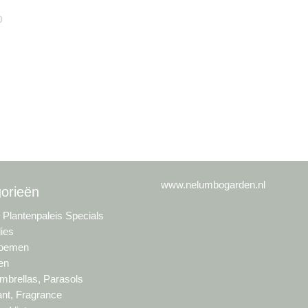
0
www.nelumbogarden.nl
orieën
s Plantenpaleis Specials
lies
loemen
en
brellas, Parasols
nt, Fragrance