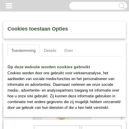
Cookies toestaan Opties
Inloggen
Registreren
UW WINKELWAGEN
Toestemming
Details
Over
Geen producten
(0)
Home
>
Houbigant, Fragrance
>
Collection Quelques Fleurs
Op deze website worden cookies gebruikt
Cookies worden door ons gebruikt voor verkeersanalyse, het
aanbieden van sociale media-functies en het personaliseren van
Sorteer op:
informatie en advertenties. Daarnaast verlenen we onze sociale
media-, advertentie- en analysepartners toegang tot informatie over
hoe u onze site gebruikt. Zij kunnen deze informatie gebruiken in
combinatie met andere gegevens die zij mogelijk hebben verzameld
door uw gebruik van hun diensten of die u hen hebt verstrekt.