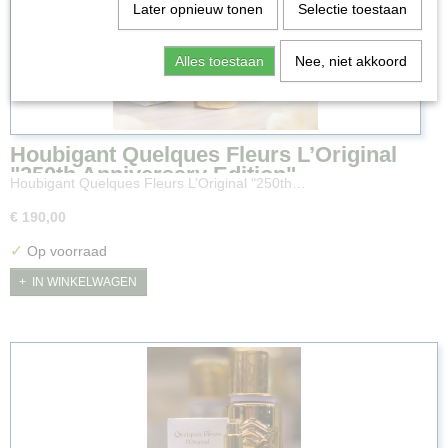
Later opnieuw tonen
Selectie toestaan
Alles toestaan
Nee, niet akkoord
Houbigant Quelques Fleurs L’Original
"250th Anniversary Edition"
Houbigant Quelques Fleurs L’Original "250th…
€ 190,00
✓
Op voorraad
IN WINKELWAGEN