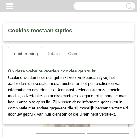
Cookies toestaan Opties
Inloggen
Registreren
UW WINKELWAGEN
Toestemming
Details
Over
Geen producten
(0)
Home
>
Zijde Bloemen
Op deze website worden cookies gebruikt
Cookies worden door ons gebruikt voor verkeersanalyse, het
aanbieden van sociale media-functies en het personaliseren van
Sorteer op:
informatie en advertenties. Daarnaast verlenen we onze sociale
media-, advertentie- en analysepartners toegang tot informatie over
hoe u onze site gebruikt. Zij kunnen deze informatie gebruiken in
combinatie met andere gegevens die zij mogelijk hebben verzameld
door uw gebruik van hun diensten of die u hen hebt verstrekt.