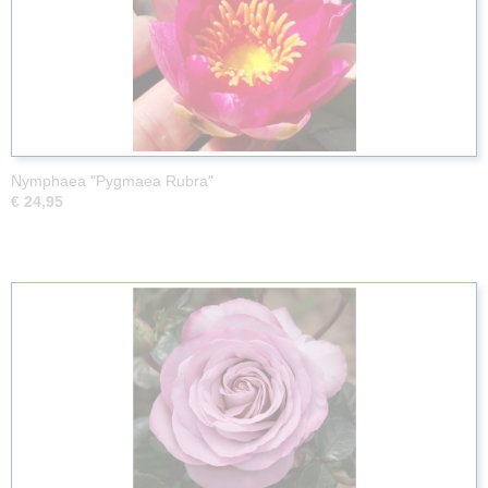
Nymphaea "Pygmaea Rubra"
€ 24,95