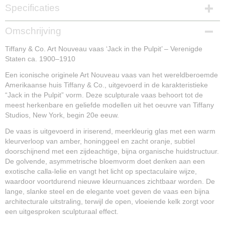
Specificaties
Productcode
Omschrijving
NG16063
Tiffany & Co. Art Nouveau vaas ‘Jack in the Pulpit’ – Verenigde
Staten ca. 1900–1910
Een iconische originele Art Nouveau vaas van het wereldberoemde
Amerikaanse huis Tiffany & Co., uitgevoerd in de karakteristieke
“Jack in the Pulpit” vorm. Deze sculpturale vaas behoort tot de
meest herkenbare en geliefde modellen uit het oeuvre van Tiffany
Studios, New York, begin 20e eeuw.
De vaas is uitgevoerd in iriserend, meerkleurig glas met een warm
kleurverloop van amber, honinggeel en zacht oranje, subtiel
doorschijnend met een zijdeachtige, bijna organische huidstructuur.
De golvende, asymmetrische bloemvorm doet denken aan een
exotische calla-lelie en vangt het licht op spectaculaire wijze,
waardoor voortdurend nieuwe kleurnuances zichtbaar worden. De
lange, slanke steel en de elegante voet geven de vaas een bijna
architecturale uitstraling, terwijl de open, vloeiende kelk zorgt voor
een uitgesproken sculpturaal effect.