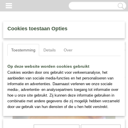
Cookies toestaan Opties
Inloggen
Registreren
UW WINKELWAGEN
Toestemming
Details
Over
Geen producten
(0)
Home
>
Matthijs Plantenpaleis Specials
>
Tiffany & Co. Art
Op deze website worden cookies gebruikt
Nouveau vaas ‘Jack in the Pulpit’ 1900-1910
Cookies worden door ons gebruikt voor verkeersanalyse, het
aanbieden van sociale media-functies en het personaliseren van
informatie en advertenties. Daarnaast verlenen we onze sociale
media-, advertentie- en analysepartners toegang tot informatie over
hoe u onze site gebruikt. Zij kunnen deze informatie gebruiken in
combinatie met andere gegevens die zij mogelijk hebben verzameld
door uw gebruik van hun diensten of die u hen hebt verstrekt.