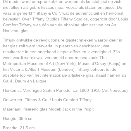
Dit model werd oorspronkelijk ontworpen als kunstobject op zich,
niet alleen als gebruiksvaas maar vooral als statement piece. De
vaas is gemerkt “Tiffany & Co.”, wat de authenticiteit en herkomst
bevestigt. Over Tiffany Studios Tiffany Studios, opgericht door Louis
Comfort Tiffany, was één van de absolute pioniers van het Art
Nouveau glas.
Tiffany ontwikkelde revolutionaire glastechnieken waarbij kleur in
het glas zelf werd verwerkt, in plaats van geschilderd, wat
resulteerde in een ongekend diepte-effect en levendigheid. Zijn
werk wordt wereldwijd verzameld door musea zoals The
Metropolitan Museum of Art (New York), Musée d’Orsay (Parijs) en
het Victoria & Albert Museum (Londen). Tiffany behoort tot de
absolute top van het internationale artistieke glas, naast namen als
Gallé, Daum en Lalique.
Herkomst: Verenigde Staten Periode: ca. 1900–1910 (Art Nouveau)
Ontwerper: Tiffany & Co. / Louis Comfort Tiffany
Materiaal: iriserend glas Model: Jack in the Pulpit
Hoogte: 35,5 cm.
Breedte: 21,5 cm.