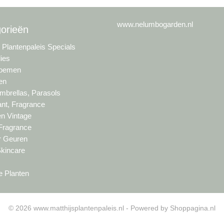
www.nelumbogarden.nl
orieën
s Plantenpaleis Specials
lies
loemen
en
brellas, Parasols
nt, Fragrance
en Vintage
 Fragrance
ur Geuren
Skincare
e Planten
© 2026 www.matthijsplantenpaleis.nl - Powered by Shoppagina.nl