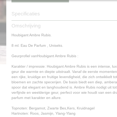
Specificaties
Productcode
NG16069
Omschrijving
Houbigant Ambre Rubis.
8 ml. Eau De Parfum , Uniseks.
Geurprofiel vanHoubigant Ambre Rubis :
Karakter / impressie: Houbigant Ambre Rubis is een intense, l
geur die warmte en diepte uitstraalt. Vanaf de eerste momenten
een rijke, kruidige en fruitige levendigheid, die zich ontwikkelt t
bloemen en zachte specerijen. De basis biedt een diep, ambera
spoor dat elegant en langhoudend is. Ambre Rubis nodigt uit tot
verfijnde en weelderige geur, perfect voor wie houdt van een d
parfum met karakter en allure.
Topnoten: Bergamot, Zwarte Bes,Kers, Kruidnagel
Hartnoten: Roos, Jasmijn, Ylang-Ylang