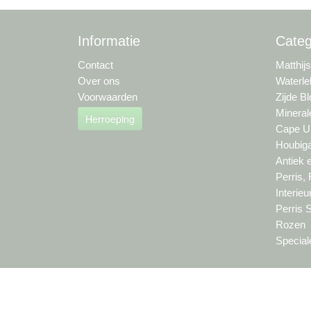
Informatie
Categ
Contact
Matthij
Over ons
Waterle
Voorwaarden
Zijde B
Mineral
Herroeping
Cape Um
Houbiga
Antiek 
Perris,
Interie
Perris 
Rozen
Special