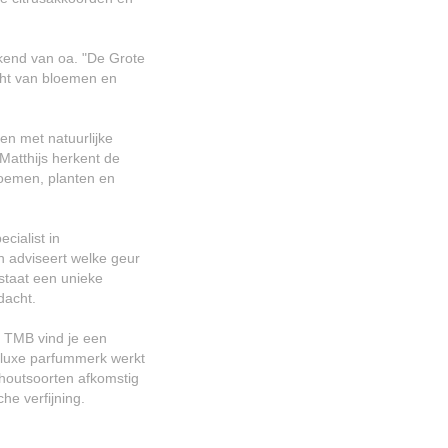
ekend van oa. "De Grote
cht van bloemen en
ken met natuurlijke
atthijs herkent de
loemen, planten en
cialist in
n adviseert welke geur
tstaat een unieke
dacht.
f TMB vind je een
t luxe parfummerk werkt
 houtsoorten afkomstig
he verfijning.