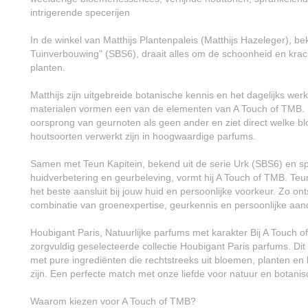
intrigerende specerijen
In de winkel van Matthijs Plantenpaleis (Matthijs Hazeleger), b
Tuinverbouwing" (SBS6), draait alles om de schoonheid en kra
planten.
Matthijs zijn uitgebreide botanische kennis en het dagelijks wer
materialen vormen een van de elementen van A Touch of TMB. M
oorsprong van geurnoten als geen ander en ziet direct welke b
houtsoorten verwerkt zijn in hoogwaardige parfums.
Samen met Teun Kapitein, bekend uit de serie Urk (SBS6) en spe
huidverbetering en geurbeleving, vormt hij A Touch of TMB. Teu
het beste aansluit bij jouw huid en persoonlijke voorkeur. Zo on
combinatie van groenexpertise, geurkennis en persoonlijke aan
Houbigant Paris, Natuurlijke parfums met karakter Bij A Touch o
zorgvuldig geselecteerde collectie Houbigant Paris parfums. Di
met pure ingrediënten die rechtstreeks uit bloemen, planten en
zijn. Een perfecte match met onze liefde voor natuur en botanisc
Waarom kiezen voor A Touch of TMB?