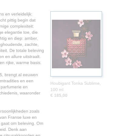
 en verleidelijk:
ht pittig begin dat
emige complexiteit:
e elegantie toe, die
htig en diep: amber,
anghoudende, zachte,
teit. De totale beleving
 en allure uitstraalt.
n rijke, warme basis.
75, brengt al eeuwen
umtradities en een
Houbigant Tonka Sublime,
e parfumerie en
100 ml.
chiedenis, waaronder
€ 185,00
soonlijkheden zoals
 van Franse luxe en
het gaat om beleving. Om
heid. Denk aan
e citrusakkoorden en