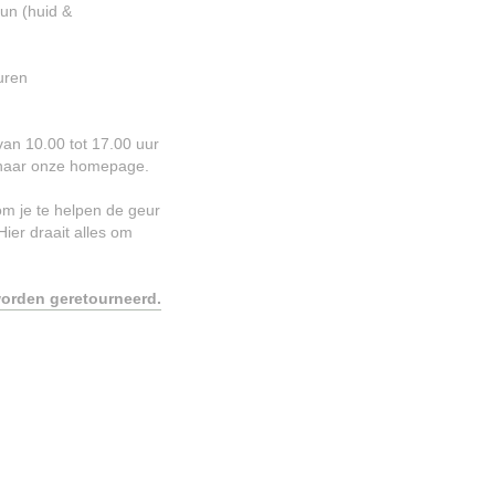
un (huid &
uren
van 10.00 tot 17.00 uur
g naar onze homepage.
om je te helpen de geur
 Hier draait alles om
orden geretourneerd.