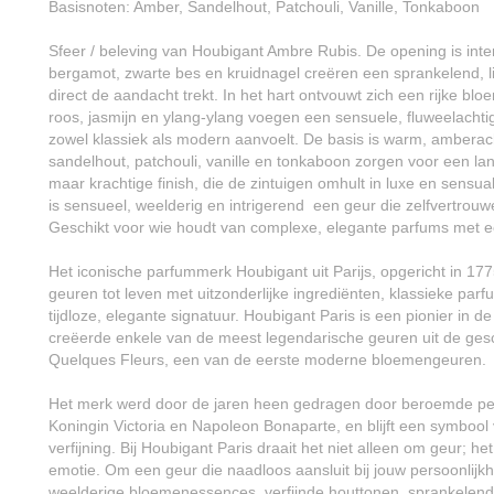
Basisnoten: Amber, Sandelhout, Patchouli, Vanille, Tonkaboon
Sfeer / beleving van Houbigant Ambre Rubis. De opening is intens
bergamot, zwarte bes en kruidnagel creëren een sprankelend, lic
direct de aandacht trekt. In het hart ontvouwt zich een rijke blo
roos, jasmijn en ylang-ylang voegen een sensuele, fluweelachtig
zowel klassiek als modern aanvoelt. De basis is warm, amberac
sandelhout, patchouli, vanille en tonkaboon zorgen voor een l
maar krachtige finish, die de zintuigen omhult in luxe en sensuali
is sensueel, weelderig en intrigerend een geur die zelfvertrouwen
Geschikt voor wie houdt van complexe, elegante parfums met ee
Het iconische parfummerk Houbigant uit Parijs, opgericht in 17
geuren tot leven met uitzonderlijke ingrediënten, klassieke parf
tijdloze, elegante signatuur. Houbigant Paris is een pionier in d
creëerde enkele van de meest legendarische geuren uit de ges
Quelques Fleurs, een van de eerste moderne bloemengeuren.
Het merk werd door de jaren heen gedragen door beroemde per
Koningin Victoria en Napoleon Bonaparte, en blijft een symbool
verfijning. Bij Houbigant Paris draait het niet alleen om geur; 
emotie. Om een geur die naadloos aansluit bij jouw persoonlijk
weelderige bloemenessences, verfijnde houttonen, sprankelend