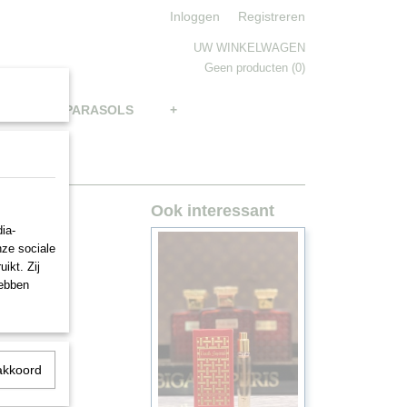
Inloggen
Registreren
UW WINKELWAGEN
Geen producten
(0)
BRELLAS, PARASOLS
+
Ook interessant
.
ia-
nze sociale
ikt. Zij
hebben
akkoord