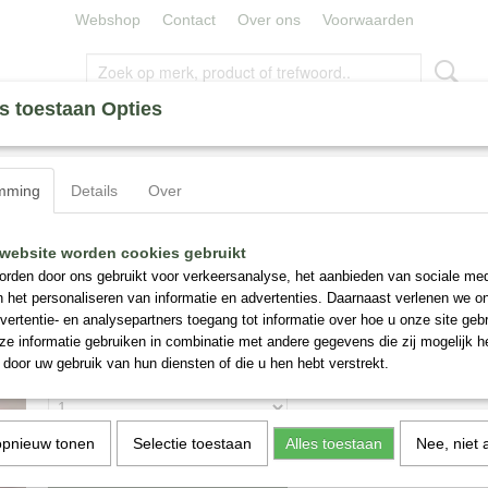
Webshop
Contact
Over ons
Voorwaarden
s toestaan Opties
ERLELIES
ZIJDE BLOEMEN
MINERALEN
CAPE UM
mming
Details
Over
Ambre Rubis, Proef Flacon 8 ml.
Houbigant Ambre Rubis, Proef Flacon 8 ml
website worden cookies gebruikt
rden door ons gebruikt voor verkeersanalyse, het aanbieden van sociale med
n het personaliseren van informatie en advertenties. Daarnaast verlenen we o
€ 18,95
(inclusief btw 9%)
vertentie- en analysepartners toegang tot informatie over hoe u onze site gebru
✓
Op voorraad
e informatie gebruiken in combinatie met andere gegevens die zij mogelijk 
door uw gebruik van hun diensten of die u hen hebt verstrekt.
Aantal
opnieuw tonen
Selectie toestaan
Alles toestaan
Nee, niet 
IN WINKELWAGEN