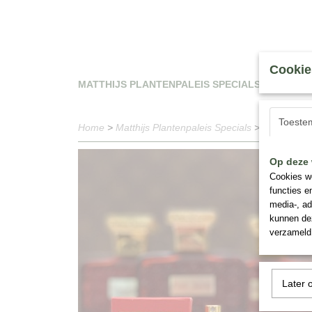
Cookie
MATTHIJS PLANTENPALEIS SPECIALS
WAT
Toeste
Home
>
Matthijs Plantenpaleis Specials
>
Houbigant 
Op deze 
Cookies wo
functies e
media-, ad
kunnen dez
verzameld 
Later 