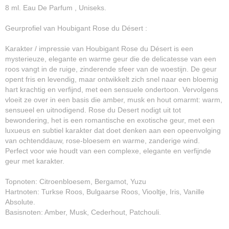
8 ml. Eau De Parfum , Uniseks.
Geurprofiel van Houbigant Rose du Désert :
Karakter / impressie van Houbigant Rose du Désert is een
mysterieuze, elegante en warme geur die de delicatesse van een
roos vangt in de ruige, zinderende sfeer van de woestijn. De geur
opent fris en levendig, maar ontwikkelt zich snel naar een bloemig
hart krachtig en verfijnd, met een sensuele ondertoon. Vervolgens
vloeit ze over in een basis die amber, musk en hout omarmt: warm,
sensueel en uitnodigend. Rose du Desert nodigt uit tot
bewondering, het is een romantische en exotische geur, met een
luxueus en subtiel karakter dat doet denken aan een opeenvolging
van ochtenddauw, rose‑bloesem en warme, zanderige wind.
Perfect voor wie houdt van een complexe, elegante en verfijnde
geur met karakter.
Topnoten: Citroenbloesem, Bergamot, Yuzu
Hartnoten: Turkse Roos, Bulgaarse Roos, Viooltje, Iris, Vanille
Absolute.
Basisnoten: Amber, Musk, Cederhout, Patchouli.