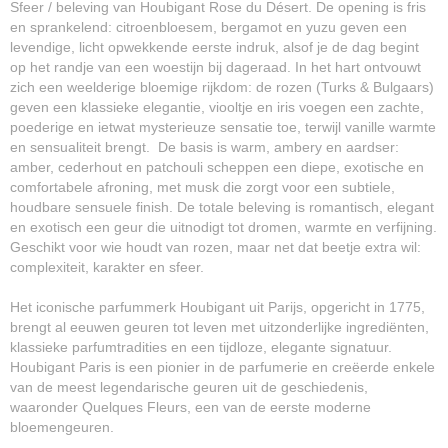
Sfeer / beleving van Houbigant Rose du Désert. De opening is fris
en sprankelend: citroenbloesem, bergamot en yuzu geven een
levendige, licht opwekkende eerste indruk, alsof je de dag begint
op het randje van een woestijn bij dageraad. In het hart ontvouwt
zich een weelderige bloemige rijkdom: de rozen (Turks & Bulgaars)
geven een klassieke elegantie, viooltje en iris voegen een zachte,
poederige en ietwat mysterieuze sensatie toe, terwijl vanille warmte
en sensualiteit brengt. De basis is warm, ambery en aardser:
amber, cederhout en patchouli scheppen een diepe, exotische en
comfortabele afroning, met musk die zorgt voor een subtiele,
houdbare sensuele finish. De totale beleving is romantisch, elegant
en exotisch een geur die uitnodigt tot dromen, warmte en verfijning.
Geschikt voor wie houdt van rozen, maar net dat beetje extra wil:
complexiteit, karakter en sfeer.
Het iconische parfummerk Houbigant uit Parijs, opgericht in 1775,
brengt al eeuwen geuren tot leven met uitzonderlijke ingrediënten,
klassieke parfumtradities en een tijdloze, elegante signatuur.
Houbigant Paris is een pionier in de parfumerie en creëerde enkele
van de meest legendarische geuren uit de geschiedenis,
waaronder Quelques Fleurs, een van de eerste moderne
bloemengeuren.