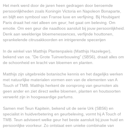
Het merk werd door de jaren heen gedragen door beroemde
persoonlijkheden zoals Koningin Victoria en Napoleon Bonaparte,
en blijft een symbool van Franse luxe en verfijning. Bij Houbigant
Paris draait het niet alleen om geur; het gaat om beleving. Om
emotie. Om een geur die naadloos aansluit bij jouw persoonlijkheid.
Denk aan weelderige bloemenessences, verfijnde houttonen,
sprankelende citrusakkoorden en intrigerende specerijen
In de winkel van Matthijs Plantenpaleis (Matthijs Hazeleger),
bekend van oa. "De Grote Tuinverbouwing" (SBS6), draait alles om
de schoonheid en kracht van bloemen en planten.
Matthijs zijn uitgebreide botanische kennis en het dagelijks werken
met natuurlijke materialen vormen een van de elementen van A
Touch of TMB. Matthijs herkent de oorsprong van geurnoten als
geen ander en ziet direct welke bloemen, planten en houtsoorten
verwerkt zijn in hoogwaardige parfums.
Samen met Teun Kapitein, bekend uit de serie Urk (SBS6) en
specialist in huidverbetering en geurbeleving, vormt hij A Touch of
TMB. Teun adviseert welke geur het beste aansluit bij jouw huid en
persoonlijke voorkeur. Zo ontstaat een unieke combinatie van