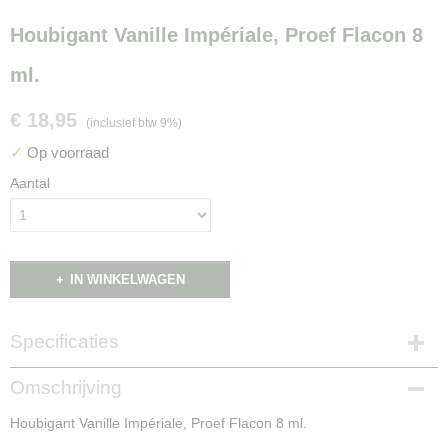
Houbigant Vanille Impériale, Proef Flacon 8
ml.
€ 18,95
(inclusief btw 9%)
✓
Op voorraad
Aantal
IN WINKELWAGEN
Specificaties
Productcode
Omschrijving
NG16067
Houbigant Vanille Impériale, Proef Flacon 8 ml.