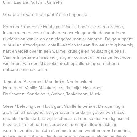
8 ml. Eau De Parfum , Uniseks.
Geurprofiel van Houbigant Vanille Impériale :
Karakter / impressie Houbigant Vanille Impériale is een zachte,
luxueuze en onweerstaanbaar sensuele geur die de warmte en
rijkdom van vanille op een elegante manier omarmt. De geur opent
subtiel en uitnodigend, ontwikkelt zich tot een fluweelachtig bloemig
hart en vloeit over in een warme, kruidige en houtachtige basis.
Vanille Impériale straalt verfijning en comfort uit, en is perfect voor
wie houdt van een klassieke, doch opvallende geur met een
delicate sensuele allure.
Topnoten: Bergamot, Mandarijn, Nootmuskaat.
Hartnoten: Vanille Absolute, Iris, Jasmijn, Heliotroop.
Basisnoten: Sandelhout, Amber, Tonkaboon, Musk.
Sfeer / beleving van Houbigant Vanille Impériale. De opening is
zacht en uitnodigend: bergamot en mandarijn geven een frisse,
sprankelende start, terwijl nootmuskaat een subtiel kruidig accent
toevoegt. In het hart ontvouwt zich een rijke, fluweelachtige
warmte: vanille absolute staat centraal en wordt omarmd door iris,
jasmijn en heliotroop, die de geur een elegante, bloemige diepte