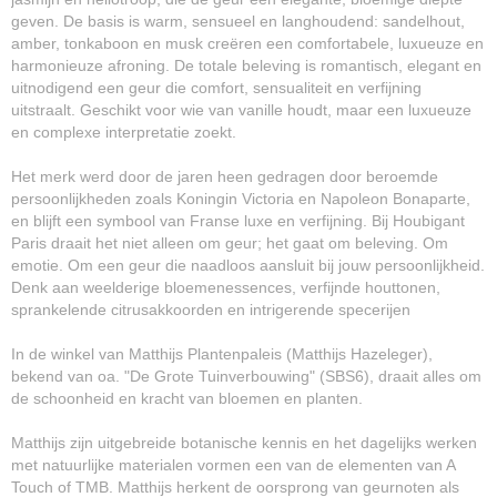
geven. De basis is warm, sensueel en langhoudend: sandelhout,
amber, tonkaboon en musk creëren een comfortabele, luxueuze en
harmonieuze afroning. De totale beleving is romantisch, elegant en
uitnodigend een geur die comfort, sensualiteit en verfijning
uitstraalt. Geschikt voor wie van vanille houdt, maar een luxueuze
en complexe interpretatie zoekt.
Het merk werd door de jaren heen gedragen door beroemde
persoonlijkheden zoals Koningin Victoria en Napoleon Bonaparte,
en blijft een symbool van Franse luxe en verfijning. Bij Houbigant
Paris draait het niet alleen om geur; het gaat om beleving. Om
emotie. Om een geur die naadloos aansluit bij jouw persoonlijkheid.
Denk aan weelderige bloemenessences, verfijnde houttonen,
sprankelende citrusakkoorden en intrigerende specerijen
In de winkel van Matthijs Plantenpaleis (Matthijs Hazeleger),
bekend van oa. "De Grote Tuinverbouwing" (SBS6), draait alles om
de schoonheid en kracht van bloemen en planten.
Matthijs zijn uitgebreide botanische kennis en het dagelijks werken
met natuurlijke materialen vormen een van de elementen van A
Touch of TMB. Matthijs herkent de oorsprong van geurnoten als