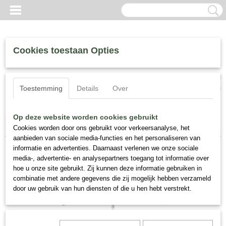
Cookies toestaan Opties
Inloggen
Registreren
UW WINKELWAGEN
Toestemming
Details
Over
Geen producten
(0)
Home
>
Cape Umbrellas, Parasols
>
Cape Umbrellas Classic
Op deze website worden cookies gebruikt
Mariner Automatische Parasol Zwart 250 × 250 cm
Cookies worden door ons gebruikt voor verkeersanalyse, het
aanbieden van sociale media-functies en het personaliseren van
informatie en advertenties. Daarnaast verlenen we onze sociale
media-, advertentie- en analysepartners toegang tot informatie over
hoe u onze site gebruikt. Zij kunnen deze informatie gebruiken in
combinatie met andere gegevens die zij mogelijk hebben verzameld
door uw gebruik van hun diensten of die u hen hebt verstrekt.