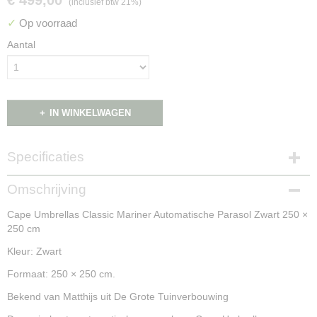
€ 499,00
(inclusief btw 21%)
✓
Op voorraad
Aantal
IN WINKELWAGEN
Specificaties
Productcode
Omschrijving
NG16121
Cape Umbrellas Classic Mariner Automatische Parasol Zwart 250 ×
250 cm
Kleur: Zwart
Formaat: 250 × 250 cm.
Bekend van Matthijs uit De Grote Tuinverbouwing