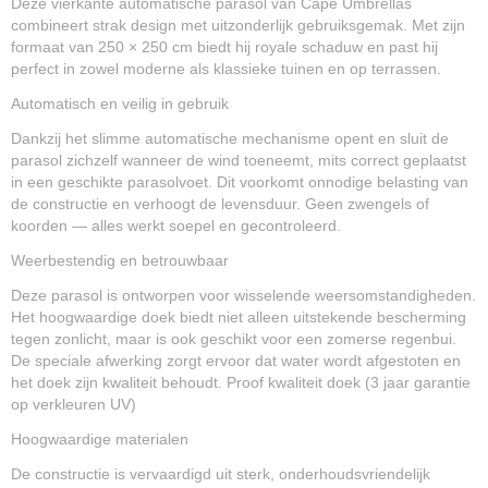
Deze vierkante automatische parasol van Cape Umbrellas
combineert strak design met uitzonderlijk gebruiksgemak. Met zijn
formaat van 250 × 250 cm biedt hij royale schaduw en past hij
perfect in zowel moderne als klassieke tuinen en op terrassen.
Automatisch en veilig in gebruik
Dankzij het slimme automatische mechanisme opent en sluit de
parasol zichzelf wanneer de wind toeneemt, mits correct geplaatst
in een geschikte parasolvoet. Dit voorkomt onnodige belasting van
de constructie en verhoogt de levensduur. Geen zwengels of
koorden — alles werkt soepel en gecontroleerd.
Weerbestendig en betrouwbaar
Deze parasol is ontworpen voor wisselende weersomstandigheden.
Het hoogwaardige doek biedt niet alleen uitstekende bescherming
tegen zonlicht, maar is ook geschikt voor een zomerse regenbui.
De speciale afwerking zorgt ervoor dat water wordt afgestoten en
het doek zijn kwaliteit behoudt. Proof kwaliteit doek (3 jaar garantie
op verkleuren UV)
Hoogwaardige materialen
De constructie is vervaardigd uit sterk, onderhoudsvriendelijk