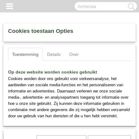
Cookies toestaan Opties
Inloggen
Registreren
UW WINKELWAGEN
Toestemming
Details
Over
Geen producten
(0)
Home
> Zoeken
Op deze website worden cookies gebruikt
Cookies worden door ons gebruikt voor verkeersanalyse, het
aanbieden van sociale media-functies en het personaliseren van
Zoekresultaten
informatie en advertenties. Daarnaast verlenen we onze sociale
media-, advertentie- en analysepartners toegang tot informatie over
hoe u onze site gebruikt. Zij kunnen deze informatie gebruiken in
Sorteer op:
combinatie met andere gegevens die zij mogelijk hebben verzameld
door uw gebruik van hun diensten of die u hen hebt verstrekt.