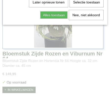
Later opnieuw tonen
Selectie toestaan
Alles toestaan
Nee, niet akkoord
Bloemstuk Zijde Rozen en Viburnum Nr
64
Bloemstuk Zijde Rozen en Hortensia Nr 64 Hoogte ca. 32 cm.
Diamter ca. 45 cm
€ 149,95
✓
Op voorraad
IN WINKELWAGEN