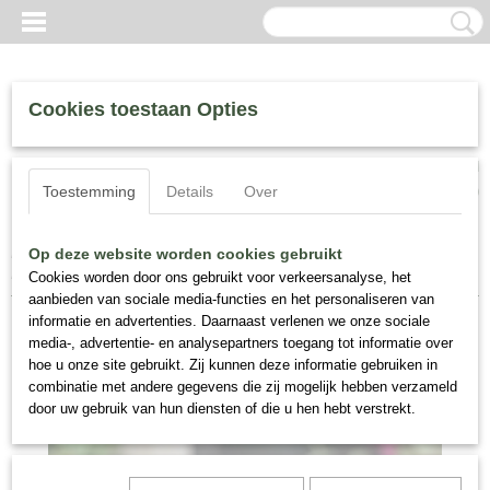
Cookies toestaan Opties
Inloggen
Registreren
UW WINKELWAGEN
Toestemming
Details
Over
Geen producten
(0)
Home
>
Zijde Bloemen
>
Zijde Bloemstukken
>
Bloemstuk Zijden
Op deze website worden cookies gebruikt
Rozen en Viburnum Nr 131
Cookies worden door ons gebruikt voor verkeersanalyse, het
aanbieden van sociale media-functies en het personaliseren van
informatie en advertenties. Daarnaast verlenen we onze sociale
media-, advertentie- en analysepartners toegang tot informatie over
hoe u onze site gebruikt. Zij kunnen deze informatie gebruiken in
combinatie met andere gegevens die zij mogelijk hebben verzameld
door uw gebruik van hun diensten of die u hen hebt verstrekt.