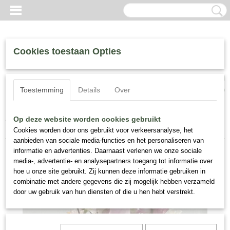
Cookies toestaan Opties
Inloggen
Registreren
UW WINKELWAGEN
Toestemming
Details
Over
Geen producten
(0)
Home
>
Zijde Bloemen
>
Zijde Bloemstukken
>
Bloemstuk Zijden
Op deze website worden cookies gebruikt
Tulpen en Prunus Nr 113
Cookies worden door ons gebruikt voor verkeersanalyse, het
aanbieden van sociale media-functies en het personaliseren van
informatie en advertenties. Daarnaast verlenen we onze sociale
media-, advertentie- en analysepartners toegang tot informatie over
hoe u onze site gebruikt. Zij kunnen deze informatie gebruiken in
combinatie met andere gegevens die zij mogelijk hebben verzameld
door uw gebruik van hun diensten of die u hen hebt verstrekt.