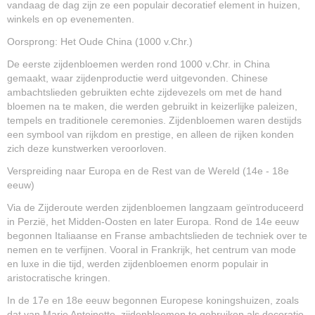
vandaag de dag zijn ze een populair decoratief element in huizen,
winkels en op evenementen.
Oorsprong: Het Oude China (1000 v.Chr.)
De eerste zijdenbloemen werden rond 1000 v.Chr. in China
gemaakt, waar zijdenproductie werd uitgevonden. Chinese
ambachtslieden gebruikten echte zijdevezels om met de hand
bloemen na te maken, die werden gebruikt in keizerlijke paleizen,
tempels en traditionele ceremonies. Zijdenbloemen waren destijds
een symbool van rijkdom en prestige, en alleen de rijken konden
zich deze kunstwerken veroorloven.
Verspreiding naar Europa en de Rest van de Wereld (14e - 18e
eeuw)
Via de Zijderoute werden zijdenbloemen langzaam geïntroduceerd
in Perzië, het Midden-Oosten en later Europa. Rond de 14e eeuw
begonnen Italiaanse en Franse ambachtslieden de techniek over te
nemen en te verfijnen. Vooral in Frankrijk, het centrum van mode
en luxe in die tijd, werden zijdenbloemen enorm populair in
aristocratische kringen.
In de 17e en 18e eeuw begonnen Europese koningshuizen, zoals
dat van Marie Antoinette, zijdenbloemen te gebruiken als decoratie