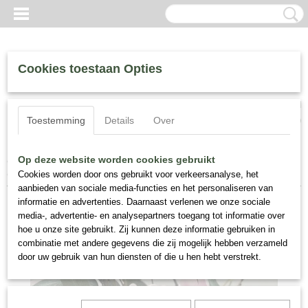
Cookies toestaan Opties
Inloggen
Registreren
UW WINKELWAGEN
Toestemming
Details
Over
Geen producten
(0)
Home
>
Zijde Bloemen
>
Zijde Bloemstukken
>
Bloemstuk, Zijden
Op deze website worden cookies gebruikt
Rozen En Magnolia Nr 117
Cookies worden door ons gebruikt voor verkeersanalyse, het
aanbieden van sociale media-functies en het personaliseren van
informatie en advertenties. Daarnaast verlenen we onze sociale
media-, advertentie- en analysepartners toegang tot informatie over
hoe u onze site gebruikt. Zij kunnen deze informatie gebruiken in
combinatie met andere gegevens die zij mogelijk hebben verzameld
door uw gebruik van hun diensten of die u hen hebt verstrekt.