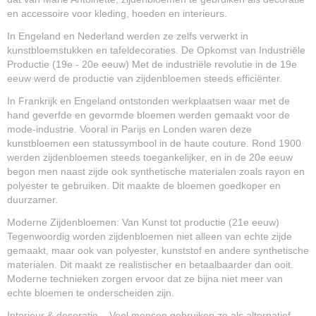
en accessoire voor kleding, hoeden en interieurs.
In Engeland en Nederland werden ze zelfs verwerkt in
kunstbloemstukken en tafeldecoraties. De Opkomst van Industriële
Productie (19e - 20e eeuw) Met de industriële revolutie in de 19e
eeuw werd de productie van zijdenbloemen steeds efficiënter.
In Frankrijk en Engeland ontstonden werkplaatsen waar met de
hand geverfde en gevormde bloemen werden gemaakt voor de
mode-industrie. Vooral in Parijs en Londen waren deze
kunstbloemen een statussymbool in de haute couture. Rond 1900
werden zijdenbloemen steeds toegankelijker, en in de 20e eeuw
begon men naast zijde ook synthetische materialen zoals rayon en
polyester te gebruiken. Dit maakte de bloemen goedkoper en
duurzamer.
Moderne Zijdenbloemen: Van Kunst tot productie (21e eeuw)
Tegenwoordig worden zijdenbloemen niet alleen van echte zijde
gemaakt, maar ook van polyester, kunststof en andere synthetische
materialen. Dit maakt ze realistischer en betaalbaarder dan ooit.
Moderne technieken zorgen ervoor dat ze bijna niet meer van
echte bloemen te onderscheiden zijn.
Interieur & decoratie – Veel mensen gebruiken ze als alternatief