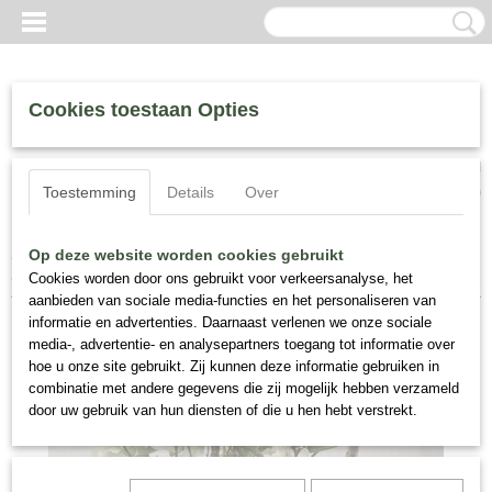
Cookies toestaan Opties
Inloggen
Registreren
UW WINKELWAGEN
Toestemming
Details
Over
Geen producten
(0)
Home
>
Zijde Bloemen
>
Zijde Bloemstukken
>
Bloemstuk, Zijden
Op deze website worden cookies gebruikt
Ranonkel En Magnolia Nr 114
Cookies worden door ons gebruikt voor verkeersanalyse, het
aanbieden van sociale media-functies en het personaliseren van
informatie en advertenties. Daarnaast verlenen we onze sociale
media-, advertentie- en analysepartners toegang tot informatie over
hoe u onze site gebruikt. Zij kunnen deze informatie gebruiken in
combinatie met andere gegevens die zij mogelijk hebben verzameld
door uw gebruik van hun diensten of die u hen hebt verstrekt.