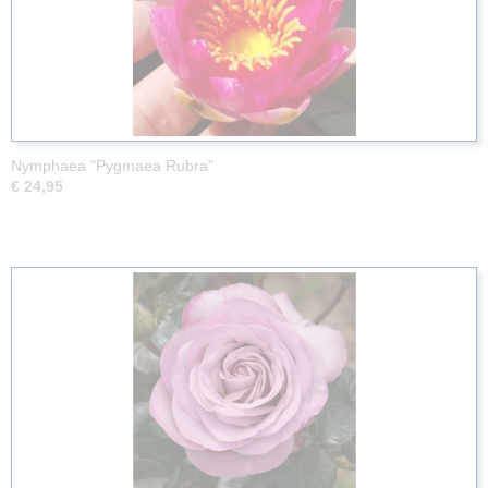
Nymphaea "Pygmaea Rubra"
€ 24,95