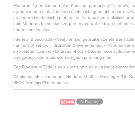
Moderne Zijdenbloemen: Van Kunst tot productie (21e eeuw) 
zijdenbloemen niet alleen van echte zijde gemaakt, maar ook va
en andere synthetische materialen. Dit maakt ze realistischer 
ooit. Moderne technieken zorgen ervoor dat ze bijna niet meer
onderscheiden zijn.
Interieur & decoratie – Veel mensen gebruiken ze als alternatie
hun huis of kantoor. Bruiloften & evenementen – Populair va
en kostenefficiëntie. • Duurzaamheid – Steeds meer zijdeblo
van gerecyclede materialen en gaan jarenlang mee.
Een Bloemstuk Zijde is een kunstzinnig en duurzaam alternatief
Dit bloemstuk is samengesteld door: Matthijs Hazeleger "De Gr
SBS6. Matthijs Plantenpaleis
Save