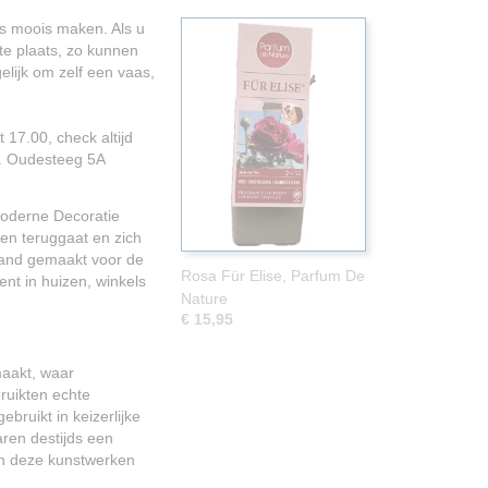
ts moois maken. Als u
e plaats, zo kunnen
lijk om zelf een vaas,
 17.00, check altijd
n. Oudesteeg 5A
Moderne Decoratie
en teruggaat en zich
hand gemaakt voor de
Rosa Für Elise, Parfum De
ent in huizen, winkels
Nature
€ 15,95
maakt, waar
ruikten echte
ruikt in keizerlijke
ren destijds een
ich deze kunstwerken