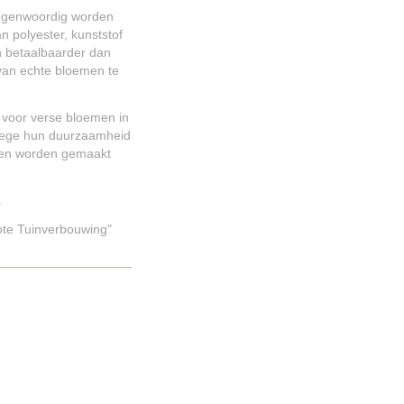
Tegenwoordig worden
n polyester, kunststof
en betaalbaarder dan
 van echte bloemen te
f voor verse bloemen in
nwege hun duurzaamheid
emen worden gemaakt
.
ote Tuinverbouwing"