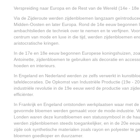
Verspreiding naar Europa en de Rest van de Wereld (14e - 18e
Via de Zijderoute werden zijdenbloemen langzaam geïntroduceer
Midden-Oosten en later Europa. Rond de 14e eeuw begonnen I
ambachtslieden de techniek over te nemen en te verfijnen. Vooral
centrum van mode en luxe in die tijd, werden zijdenbloemen eno
aristocratische kringen.
In de 17e en 18e eeuw begonnen Europese koningshuizen, zoal
Antoinette, zijdenbloemen te gebruiken als decoratie en accesso
hoeden en interieurs.
In Engeland en Nederland werden ze zelfs verwerkt in kunstbl
tafeldecoraties. De Opkomst van Industriële Productie (19e - 
industriële revolutie in de 19e eeuw werd de productie van zij
efficiënter.
In Frankrijk en Engeland ontstonden werkplaatsen waar met de
gevormde bloemen werden gemaakt voor de mode-industrie. Voo
Londen waren deze kunstbloemen een statussymbool in de hau
werden zijdenbloemen steeds toegankelijker, en in de 20e ee
zijde ook synthetische materialen zoals rayon en polyester te g
bloemen goedkoper en duurzamer.