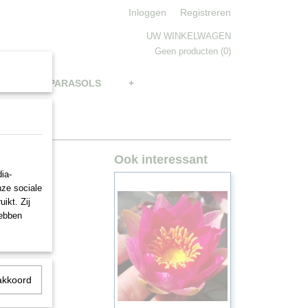
Inloggen
Registreren
UW WINKELWAGEN
Geen producten
(0)
BRELLAS, PARASOLS
+
Ook interessant
3
ia-
nze sociale
ikt. Zij
hebben
akkoord