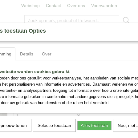
Webshop
Contact
Over ons
Voorwaarden
s toestaan Opties
ERLELIES
ZIJDE BLOEMEN
MINERALEN
CAPE UM
mming
Details
Over
n Prunus Nr 113
Bloemstuk Zijden Tulpen en Prunus Nr 11
website worden cookies gebruikt
rden door ons gebruikt voor verkeersanalyse, het aanbieden van sociale med
n het personaliseren van informatie en advertenties. Daarnaast verlenen we o
€ 159,95
(inclusief btw 9%)
vertentie- en analysepartners toegang tot informatie over hoe u onze site gebru
✓
Op voorraad
e informatie gebruiken in combinatie met andere gegevens die zij mogelijk 
door uw gebruik van hun diensten of die u hen hebt verstrekt.
Aantal
opnieuw tonen
Selectie toestaan
Alles toestaan
Nee, niet 
IN WINKELWAGEN