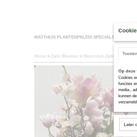
Cookie
MATTHIJS PLANTENPALEIS SPECIALS
WAT
Toeste
Home
>
Zijde Bloemen
>
Bloemstuk Zijden Tulpen e
Op deze 
Cookies wo
functies e
media-, ad
kunnen dez
verzameld 
Later 