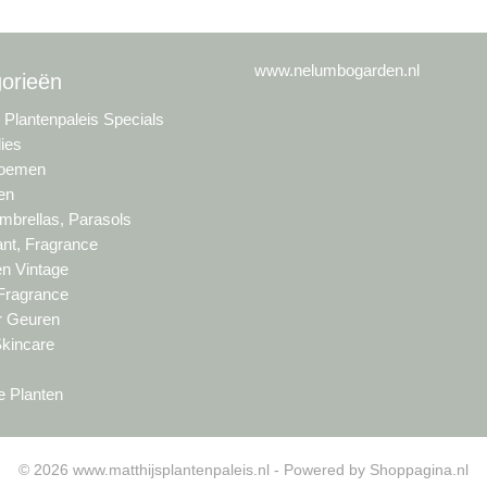
www.nelumbogarden.nl
orieën
s Plantenpaleis Specials
lies
loemen
en
brellas, Parasols
nt, Fragrance
en Vintage
 Fragrance
ur Geuren
Skincare
e Planten
© 2026 www.matthijsplantenpaleis.nl - Powered by Shoppagina.nl