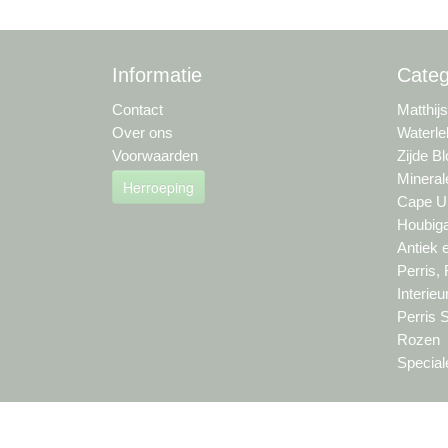
Informatie
Categ
Contact
Matthij
Over ons
Waterle
Voorwaarden
Zijde B
Mineral
Herroeping
Cape Um
Houbiga
Antiek 
Perris,
Interie
Perris 
Rozen
Special