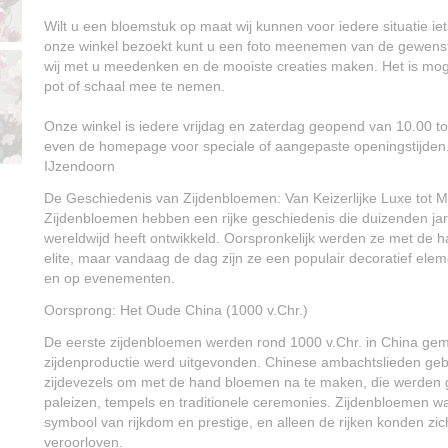
Wilt u een bloemstuk op maat wij kunnen voor iedere situatie ie
onze winkel bezoekt kunt u een foto meenemen van de gewenst
wij met u meedenken en de mooiste creaties maken. Het is moge
pot of schaal mee te nemen.
Onze winkel is iedere vrijdag en zaterdag geopend van 10.00 tot
even de homepage voor speciale of aangepaste openingstijde
IJzendoorn
De Geschiedenis van Zijdenbloemen: Van Keizerlijke Luxe tot 
Zijdenbloemen hebben een rijke geschiedenis die duizenden jar
wereldwijd heeft ontwikkeld. Oorspronkelijk werden ze met de 
elite, maar vandaag de dag zijn ze een populair decoratief elem
en op evenementen.
Oorsprong: Het Oude China (1000 v.Chr.)
De eerste zijdenbloemen werden rond 1000 v.Chr. in China ge
zijdenproductie werd uitgevonden. Chinese ambachtslieden geb
zijdevezels om met de hand bloemen na te maken, die werden geb
paleizen, tempels en traditionele ceremonies. Zijdenbloemen wa
symbool van rijkdom en prestige, en alleen de rijken konden z
veroorloven.