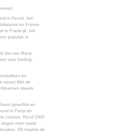
 eeuw)
d in Perzië, het
taliaanse en Franse
 in Frankrijk, het
rm populair in
s dat van Marie
ire voor kleding,
oemstukken en
20e eeuw) Met de
denbloemen steeds
 hand geverfde en
ral in Parijs en
te couture. Rond 1900
uw begon men naast
ebruiken. Dit maakte de