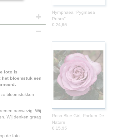
Nymphaea "Pygmaea
Rubra"
€ 24,95
 foto is
 het bloemstuk een
urneerd.
Onze bloemstukken
.
 bloemen aanwezig. Wij
Rosa Blue Girl, Parfum De
en. Wij denken graag
Nature
€ 15,95
p de foto.