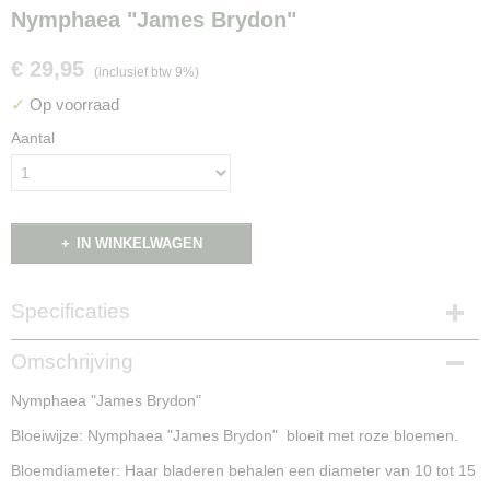
Nymphaea "James Brydon"
€ 29,95
(inclusief btw 9%)
✓
Op voorraad
Aantal
IN WINKELWAGEN
Specificaties
Productcode
Omschrijving
NG15028
Nymphaea "James Brydon"
Bloeiwijze: Nymphaea "James Brydon" bloeit met roze bloemen.
Bloemdiameter: Haar bladeren behalen een diameter van 10 tot 15