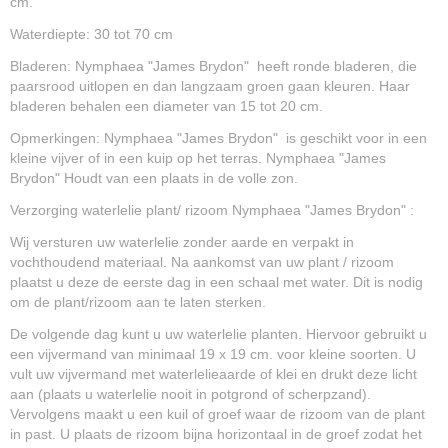
cm.
Waterdiepte: 30 tot 70 cm
Bladeren: Nymphaea "James Brydon" heeft ronde bladeren, die
paarsrood uitlopen en dan langzaam groen gaan kleuren. Haar
bladeren behalen een diameter van 15 tot 20 cm.
Opmerkingen: Nymphaea "James Brydon" is geschikt voor in een
kleine vijver of in een kuip op het terras. Nymphaea "James
Brydon" Houdt van een plaats in de volle zon.
Verzorging waterlelie plant/ rizoom Nymphaea "James Brydon" :
Wij versturen uw waterlelie zonder aarde en verpakt in
vochthoudend materiaal. Na aankomst van uw plant / rizoom
plaatst u deze de eerste dag in een schaal met water. Dit is nodig
om de plant/rizoom aan te laten sterken.
De volgende dag kunt u uw waterlelie planten. Hiervoor gebruikt u
een vijvermand van minimaal 19 x 19 cm. voor kleine soorten. U
vult uw vijvermand met waterlelieaarde of klei en drukt deze licht
aan (plaats u waterlelie nooit in potgrond of scherpzand).
Vervolgens maakt u een kuil of groef waar de rizoom van de plant
in past. U plaats de rizoom bijna horizontaal in de groef zodat het