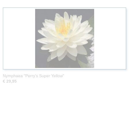
Nymphaea "Perry's Super Yellow"
€ 29,95