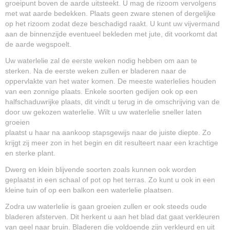
groeipunt boven de aarde uitsteekt. U mag de rizoom vervolgens
met wat aarde bedekken. Plaats geen zware stenen of dergelijke
op het rizoom zodat deze beschadigd raakt. U kunt uw vijvermand
aan de binnenzijde eventueel bekleden met jute, dit voorkomt dat
de aarde wegspoelt.
Uw waterlelie zal de eerste weken nodig hebben om aan te
sterken. Na de eerste weken zullen er bladeren naar de
oppervlakte van het water komen. De meeste waterlelies houden
van een zonnige plaats. Enkele soorten gedijen ook op een
halfschaduwrijke plaats, dit vindt u terug in de omschrijving van de
door uw gekozen waterlelie. Wilt u uw waterlelie sneller laten
groeien
plaatst u haar na aankoop stapsgewijs naar de juiste diepte. Zo
krijgt zij meer zon in het begin en dit resulteert naar een krachtige
en sterke plant.
Dwerg en klein blijvende soorten zoals kunnen ook worden
geplaatst in een schaal of pot op het terras. Zo kunt u ook in een
kleine tuin of op een balkon een waterlelie plaatsen.
Zodra uw waterlelie is gaan groeien zullen er ook steeds oude
bladeren afsterven. Dit herkent u aan het blad dat gaat verkleuren
van geel naar bruin. Bladeren die voldoende zijn verkleurd en uit