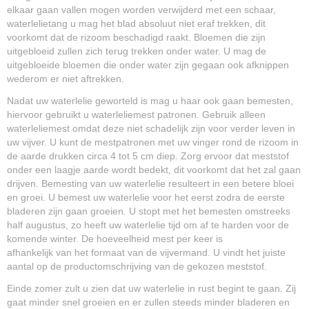
elkaar gaan vallen mogen worden verwijderd met een schaar,
waterlelietang u mag het blad absoluut niet eraf trekken, dit
voorkomt dat de rizoom beschadigd raakt. Bloemen die zijn
uitgebloeid zullen zich terug trekken onder water. U mag de
uitgebloeide bloemen die onder water zijn gegaan ook afknippen
wederom er niet aftrekken.
Nadat uw waterlelie geworteld is mag u haar ook gaan bemesten,
hiervoor gebruikt u waterleliemest patronen. Gebruik alleen
waterleliemest omdat deze niet schadelijk zijn voor verder leven in
uw vijver. U kunt de mestpatronen met uw vinger rond de rizoom in
de aarde drukken circa 4 tot 5 cm diep. Zorg ervoor dat meststof
onder een laagje aarde wordt bedekt, dit voorkomt dat het zal gaan
drijven. Bemesting van uw waterlelie resulteert in een betere bloei
en groei. U bemest uw waterlelie voor het eerst zodra de eerste
bladeren zijn gaan groeien. U stopt met het bemesten omstreeks
half augustus, zo heeft uw waterlelie tijd om af te harden voor de
komende winter. De hoeveelheid mest per keer is
afhankelijk van het formaat van de vijvermand. U vindt het juiste
aantal op de productomschrijving van de gekozen meststof.
Einde zomer zult u zien dat uw waterlelie in rust begint te gaan. Zij
gaat minder snel groeien en er zullen steeds minder bladeren en