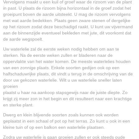
Vervolgens maakt u een kuil of groef waar de rizoom van de plant
in past. U plaats de rizoom bijna horizontaal in de groef zodat het
groeipunt boven de aarde uitsteekt. U mag de rizoom vervolgens
met wat aarde bedekken. Plaats geen zware stenen of dergelijke
op het rizoom zodat deze beschadigd raakt. U kunt uw vijvermand
aan de binnenzijde eventueel bekleden met jute, dit voorkomt dat
de aarde wegspoelt.
Uw waterlelie zal de eerste weken nodig hebben om aan te
sterken. Na de eerste weken zullen er bladeren naar de
oppervlakte van het water komen. De meeste waterlelies houden
van een zonnige plaats. Enkele soorten gedijen ook op een
halfschaduwrijke plaats, dit vindt u terug in de omschrijving van de
door uw gekozen waterlelie. Wilt u uw waterlelie sneller laten
groeien
plaatst u haar na aankoop stapsgewijs naar de juiste diepte. Zo
krijgt zij meer zon in het begin en dit resulteert naar een krachtige
en sterke plant.
Dwerg en klein blijvende soorten zoals kunnen ook worden
geplaatst in een schaal of pot op het terras. Zo kunt u ook in een
kleine tuin of op een balkon een waterlelie plaatsen.
Zodra uw waterlelie is gaan groeien zullen er ook steeds oude