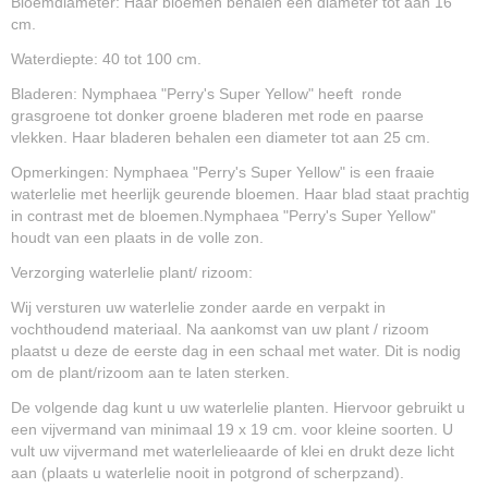
Bloemdiameter: Haar bloemen behalen een diameter tot aan 16
cm.
Waterdiepte: 40 tot 100 cm.
Bladeren: Nymphaea "Perry's Super Yellow" heeft ronde
grasgroene tot donker groene bladeren met rode en paarse
vlekken. Haar bladeren behalen een diameter tot aan 25 cm.
Opmerkingen: Nymphaea "Perry's Super Yellow" is een fraaie
waterlelie met heerlijk geurende bloemen. Haar blad staat prachtig
in contrast met de bloemen.Nymphaea "Perry's Super Yellow"
houdt van een plaats in de volle zon.
Verzorging waterlelie plant/ rizoom:
Wij versturen uw waterlelie zonder aarde en verpakt in
vochthoudend materiaal. Na aankomst van uw plant / rizoom
plaatst u deze de eerste dag in een schaal met water. Dit is nodig
om de plant/rizoom aan te laten sterken.
De volgende dag kunt u uw waterlelie planten. Hiervoor gebruikt u
een vijvermand van minimaal 19 x 19 cm. voor kleine soorten. U
vult uw vijvermand met waterlelieaarde of klei en drukt deze licht
aan (plaats u waterlelie nooit in potgrond of scherpzand).