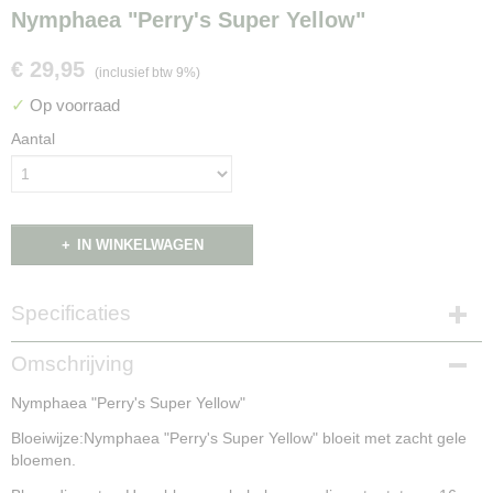
Nymphaea "Perry's Super Yellow"
€ 29,95
(inclusief btw 9%)
✓
Op voorraad
Aantal
IN WINKELWAGEN
Specificaties
Productcode
Omschrijving
NG15025
Nymphaea "Perry's Super Yellow"
Bloeiwijze:Nymphaea "Perry's Super Yellow" bloeit met zacht gele
bloemen.