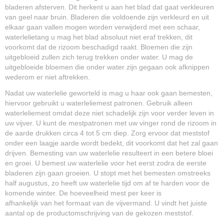
bladeren afsterven. Dit herkent u aan het blad dat gaat verkleuren
van geel naar bruin. Bladeren die voldoende zijn verkleurd en uit
elkaar gaan vallen mogen worden verwijderd met een schaar,
waterlelietang u mag het blad absoluut niet eraf trekken, dit
voorkomt dat de rizoom beschadigd raakt. Bloemen die zijn
uitgebloeid zullen zich terug trekken onder water. U mag de
uitgebloeide bloemen die onder water zijn gegaan ook afknippen
wederom er niet aftrekken.
Nadat uw waterlelie geworteld is mag u haar ook gaan bemesten,
hiervoor gebruikt u waterleliemest patronen. Gebruik alleen
waterleliemest omdat deze niet schadelijk zijn voor verder leven in
uw vijver. U kunt de mestpatronen met uw vinger rond de rizoom in
de aarde drukken circa 4 tot 5 cm diep. Zorg ervoor dat meststof
onder een laagje aarde wordt bedekt, dit voorkomt dat het zal gaan
drijven. Bemesting van uw waterlelie resulteert in een betere bloei
en groei. U bemest uw waterlelie voor het eerst zodra de eerste
bladeren zijn gaan groeien. U stopt met het bemesten omstreeks
half augustus, zo heeft uw waterlelie tijd om af te harden voor de
komende winter. De hoeveelheid mest per keer is
afhankelijk van het formaat van de vijvermand. U vindt het juiste
aantal op de productomschrijving van de gekozen meststof.