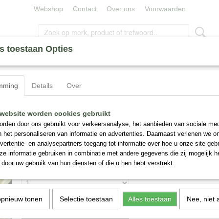
Webshop
Contact
Over ons
Voorwaarden
s toestaan Opties
ERLELIES
ZIJDE BLOEMEN
MINERALEN
CAPE UM
mming
Details
Over
Nymphaea "Florida Sunset"
website worden cookies gebruikt
rden door ons gebruikt voor verkeersanalyse, het aanbieden van sociale med
n het personaliseren van informatie en advertenties. Daarnaast verlenen we o
€ 29,95
(inclusief btw 9%)
vertentie- en analysepartners toegang tot informatie over hoe u onze site gebru
✓
Op voorraad
e informatie gebruiken in combinatie met andere gegevens die zij mogelijk 
door uw gebruik van hun diensten of die u hen hebt verstrekt.
Aantal
opnieuw tonen
Selectie toestaan
Alles toestaan
Nee, niet 
IN WINKELWAGEN