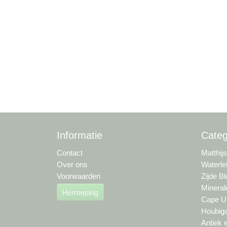
Informatie
Categ
Contact
Matthij
Over ons
Waterle
Voorwaarden
Zijde B
Mineral
Herroeping
Cape Um
Houbiga
Antiek 