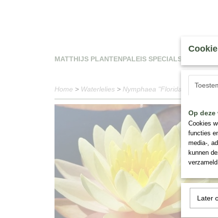
Cookie
MATTHIJS PLANTENPALEIS SPECIALS
WAT
Toeste
Home
>
Waterlelies
>
Nymphaea "Florida Sunset"
Op deze 
Cookies wo
functies e
media-, ad
kunnen dez
verzameld 
Later 