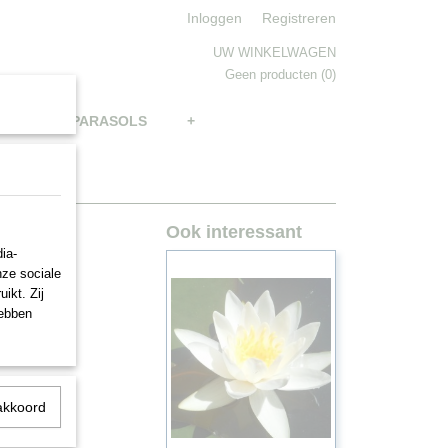
Inloggen
Registreren
UW WINKELWAGEN
Geen producten
(0)
BRELLAS, PARASOLS
+
Ook interessant
ia-
nze sociale
ikt. Zij
hebben
akkoord