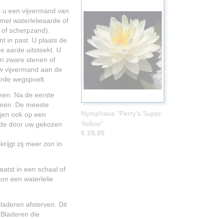
t u een vijvermand van
met waterlelieaarde of
d of scherpzand).
t in past. U plaats de
e aarde uitsteekt. U
n zware stenen of
uw vijvermand aan de
arde wegspoelt.
ken. Na de eerste
omen. De meeste
Nymphaea "Perry's Super
ijen ook op een
Yellow"
an de door uw gekozen
€ 29,95
rijgt zij meer zon in
atst in een schaal of
kon een waterlelie
laderen afsterven. Dit
 Bladeren die