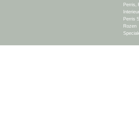
Perris,
Interie
Perris 
Rozen
Special