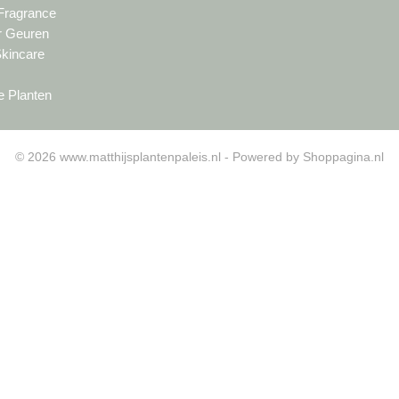
 Fragrance
ur Geuren
Skincare
e Planten
© 2026 www.matthijsplantenpaleis.nl - Powered by Shoppagina.nl