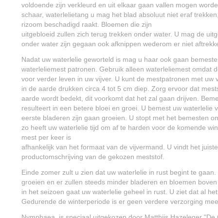
voldoende zijn verkleurd en uit elkaar gaan vallen mogen word
schaar, waterlelietang u mag het blad absoluut niet eraf trekken
rizoom beschadigd raakt. Bloemen die zijn
uitgebloeid zullen zich terug trekken onder water. U mag de ui
onder water zijn gegaan ook afknippen wederom er niet aftrekk
Nadat uw waterlelie geworteld is mag u haar ook gaan bemesten
waterleliemest patronen. Gebruik alleen waterleliemest omdat de
voor verder leven in uw vijver. U kunt de mestpatronen met uw 
in de aarde drukken circa 4 tot 5 cm diep. Zorg ervoor dat mest
aarde wordt bedekt, dit voorkomt dat het zal gaan drijven. Beme
resulteert in een betere bloei en groei. U bemest uw waterlelie 
eerste bladeren zijn gaan groeien. U stopt met het bemesten o
zo heeft uw waterlelie tijd om af te harden voor de komende wi
mest per keer is
afhankelijk van het formaat van de vijvermand. U vindt het juist
productomschrijving van de gekozen meststof.
Einde zomer zult u zien dat uw waterlelie in rust begint te gaan.
groeien en er zullen steeds minder bladeren en bloemen boven
in het seizoen gaat uw waterlelie geheel in rust. U ziet dat al he
Gedurende de winterperiode is er geen verdere verzorging mee
Nymphaea is speciaal uitgekozen door Matthijs Hazeleger "De