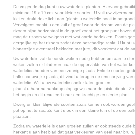
De volgende dag kunt u uw waterlelie planten. Hiervoor gebruik
minimaal 19 x 19 cm. voor kleine soorten. U vult uw vijvermand 
klei en drukt deze licht aan (plaats u waterlelie nooit in potgron
Vervolgens maakt u een kuil of groef waar de rizoom van de plan
rizoom bijna horizontaal in de groef zodat het groeipunt boven d
mag de rizoom vervolgens met wat aarde bedekken. Plaats gee
dergelijke op het rizoom zodat deze beschadigd raakt. U kunt 
binnenzijde eventueel bekleden met jute, dit voorkomt dat de a
Uw waterlelie zal de eerste weken nodig hebben om aan te ster
weken zullen er bladeren naar de oppervlakte van het water k
waterlelies houden van een zonnige plaats. Enkele soorten ged
halfschaduwrijke plaats, dit vindt u terug in de omschrijving v
waterlelie. Wilt u uw waterlelie sneller laten groeien
plaatst u haar na aankoop stapsgewijs naar de juiste diepte. Zo k
het begin en dit resulteert naar een krachtige en sterke plant.
Dwerg en klein blijvende soorten zoals kunnen ook worden gepla
pot op het terras. Zo kunt u ook in een kleine tuin of op een bal
plaatsen.
Zodra uw waterlelie is gaan groeien zullen er ook steeds oude b
herkent u aan het blad dat gaat verkleuren van geel naar bruin.