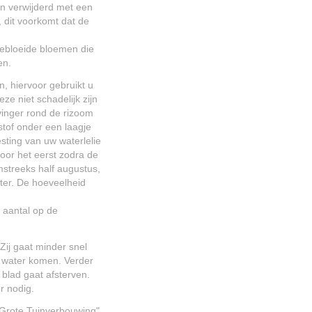
en verwijderd met een
, dit voorkomt dat de
tgebloeide bloemen die
en.
, hiervoor gebruikt u
ze niet schadelijk zijn
vinger rond de rizoom
stof onder een laagje
sting van uw waterlelie
voor het eerst zodra de
mstreeks half augustus,
nter. De hoeveelheid
e aantal op de
 Zij gaat minder snel
 water komen. Verder
t blad gaat afsterven.
r nodig.
 Grote Tuinverbouwing"