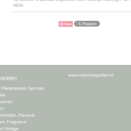
SBS6
Save
www.nelumbogarden.nl
orieën
s Plantenpaleis Specials
lies
loemen
en
brellas, Parasols
nt, Fragrance
en Vintage