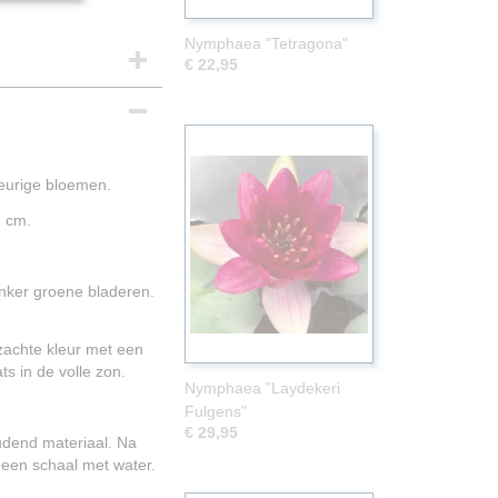
Nymphaea "Tetragona"
€ 22,95
leurige bloemen.
2 cm.
nker groene bladeren.
zachte kleur met een
s in de volle zon.
Nymphaea "Laydekeri
Fulgens"
€ 29,95
udend materiaal. Na
 een schaal met water.