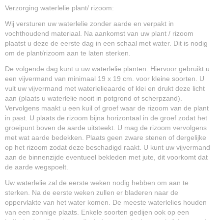
Verzorging waterlelie plant/ rizoom:
Wij versturen uw waterlelie zonder aarde en verpakt in
vochthoudend materiaal. Na aankomst van uw plant / rizoom
plaatst u deze de eerste dag in een schaal met water. Dit is nodig
om de plant/rizoom aan te laten sterken.
De volgende dag kunt u uw waterlelie planten. Hiervoor gebruikt u
een vijvermand van minimaal 19 x 19 cm. voor kleine soorten. U
vult uw vijvermand met waterlelieaarde of klei en drukt deze licht
aan (plaats u waterlelie nooit in potgrond of scherpzand).
Vervolgens maakt u een kuil of groef waar de rizoom van de plant
in past. U plaats de rizoom bijna horizontaal in de groef zodat het
groeipunt boven de aarde uitsteekt. U mag de rizoom vervolgens
met wat aarde bedekken. Plaats geen zware stenen of dergelijke
op het rizoom zodat deze beschadigd raakt. U kunt uw vijvermand
aan de binnenzijde eventueel bekleden met jute, dit voorkomt dat
de aarde wegspoelt.
Uw waterlelie zal de eerste weken nodig hebben om aan te
sterken. Na de eerste weken zullen er bladeren naar de
oppervlakte van het water komen. De meeste waterlelies houden
van een zonnige plaats. Enkele soorten gedijen ook op een