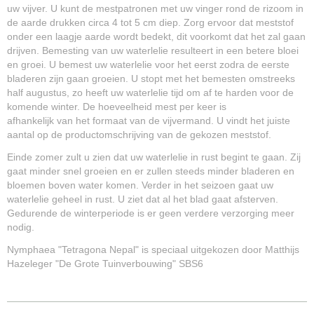
uw vijver. U kunt de mestpatronen met uw vinger rond de rizoom in
de aarde drukken circa 4 tot 5 cm diep. Zorg ervoor dat meststof
onder een laagje aarde wordt bedekt, dit voorkomt dat het zal gaan
drijven. Bemesting van uw waterlelie resulteert in een betere bloei
en groei. U bemest uw waterlelie voor het eerst zodra de eerste
bladeren zijn gaan groeien. U stopt met het bemesten omstreeks
half augustus, zo heeft uw waterlelie tijd om af te harden voor de
komende winter. De hoeveelheid mest per keer is
afhankelijk van het formaat van de vijvermand. U vindt het juiste
aantal op de productomschrijving van de gekozen meststof.
Einde zomer zult u zien dat uw waterlelie in rust begint te gaan. Zij
gaat minder snel groeien en er zullen steeds minder bladeren en
bloemen boven water komen. Verder in het seizoen gaat uw
waterlelie geheel in rust. U ziet dat al het blad gaat afsterven.
Gedurende de winterperiode is er geen verdere verzorging meer
nodig.
Nymphaea "Tetragona Nepal" is speciaal uitgekozen door Matthijs
Hazeleger "De Grote Tuinverbouwing" SBS6