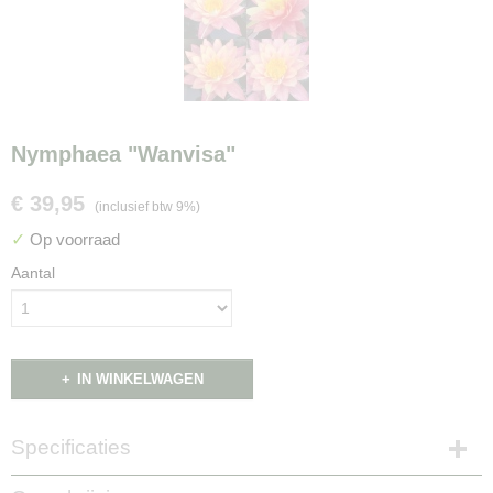
Nymphaea "Wanvisa"
€ 39,95
(inclusief btw 9%)
✓
Op voorraad
Aantal
IN WINKELWAGEN
Specificaties
Productcode