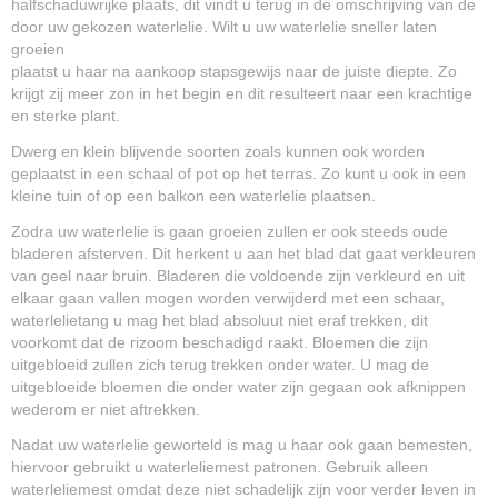
halfschaduwrijke plaats, dit vindt u terug in de omschrijving van de
door uw gekozen waterlelie. Wilt u uw waterlelie sneller laten
groeien
plaatst u haar na aankoop stapsgewijs naar de juiste diepte. Zo
krijgt zij meer zon in het begin en dit resulteert naar een krachtige
en sterke plant.
Dwerg en klein blijvende soorten zoals kunnen ook worden
geplaatst in een schaal of pot op het terras. Zo kunt u ook in een
kleine tuin of op een balkon een waterlelie plaatsen.
Zodra uw waterlelie is gaan groeien zullen er ook steeds oude
bladeren afsterven. Dit herkent u aan het blad dat gaat verkleuren
van geel naar bruin. Bladeren die voldoende zijn verkleurd en uit
elkaar gaan vallen mogen worden verwijderd met een schaar,
waterlelietang u mag het blad absoluut niet eraf trekken, dit
voorkomt dat de rizoom beschadigd raakt. Bloemen die zijn
uitgebloeid zullen zich terug trekken onder water. U mag de
uitgebloeide bloemen die onder water zijn gegaan ook afknippen
wederom er niet aftrekken.
Nadat uw waterlelie geworteld is mag u haar ook gaan bemesten,
hiervoor gebruikt u waterleliemest patronen. Gebruik alleen
waterleliemest omdat deze niet schadelijk zijn voor verder leven in