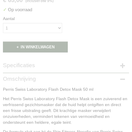
€ 65,00
(inclusief btw 9%)
✓
Op voorraad
Aantal
IN WINKELWAGEN
Specificaties
Productcode
Omschrijving
NG16096
Perris Swiss Laboratory Flash Detox Mask 50 ml
Het Perris Swiss Laboratory Flash Detox Mask is een zuiverend en
verfrissend gezichtsmasker dat de huid helpt ontgiften en direct
een frisse uitstraling geeft. Dit krachtige masker verwijdert
onzuiverheden, vermindert tekenen van vermoeidheid en
ondersteunt een heldere, egale teint.
De formule sluit aan bij de Skin Fitness-filosofie van Perris Swiss