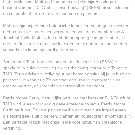
In de winkel van Matthijs Plantenpaleis (Matthijs Hazeleger),
bekend van oa. "De Grote Tuinverbouwing" (SBS6), draait alles om
de schoonheid en kracht van bloemen en planten.
Matthijs zijn uitgebreide botanische kennis en het dagelijks werken
met natuurlijke materialen vormen een van de elementen van A
Touch of TMB. Matthijs herkent de oorsprong van geurnoten als
geen ander en ziet direct welke bloemen, planten en houtsoorten
verwerkt zijn in hoogwaardige parfums.
Samen met Teun Kapitein, bekend uit de serie Urk (SBS6) en
specialist in huidverbetering en geurbeleving, vormt hij A Touch of
TMB. Teun adviseert welke geur het beste aansluit bij jouw huid en
persoonlijke voorkeur. Zo ontstaat een unieke combinatie van
groenexpertise, geurkennis en persoonlijke aandacht.
Perris Monte Carlo, Natuurlijke parfums met karakter Bij A Touch of
TMB vind je een zorgvuldig geselecteerde collectie Perris Monte
Carlo parfums. Dit luxe parfummerk werkt met pure ingrediënten
die rechtstreeks uit bloemen, planten en houtsoorten afkomstig zijn.
Een perfecte match met onze liefde voor natuur en botanische
verfijning.