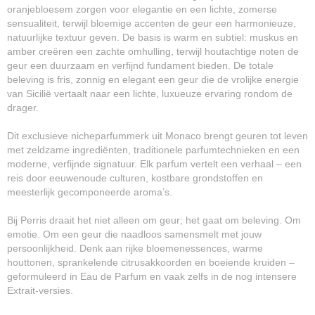
oranjebloesem zorgen voor elegantie en een lichte, zomerse
sensualiteit, terwijl bloemige accenten de geur een harmonieuze,
natuurlijke textuur geven. De basis is warm en subtiel: muskus en
amber creëren een zachte omhulling, terwijl houtachtige noten de
geur een duurzaam en verfijnd fundament bieden. De totale
beleving is fris, zonnig en elegant een geur die de vrolijke energie
van Sicilië vertaalt naar een lichte, luxueuze ervaring rondom de
drager.
Dit exclusieve nicheparfummerk uit Monaco brengt geuren tot leven
met zeldzame ingrediënten, traditionele parfumtechnieken en een
moderne, verfijnde signatuur. Elk parfum vertelt een verhaal – een
reis door eeuwenoude culturen, kostbare grondstoffen en
meesterlijk gecomponeerde aroma’s.
Bij Perris draait het niet alleen om geur; het gaat om beleving. Om
emotie. Om een geur die naadloos samensmelt met jouw
persoonlijkheid. Denk aan rijke bloemenessences, warme
houttonen, sprankelende citrusakkoorden en boeiende kruiden –
geformuleerd in Eau de Parfum en vaak zelfs in de nog intensere
Extrait-versies.