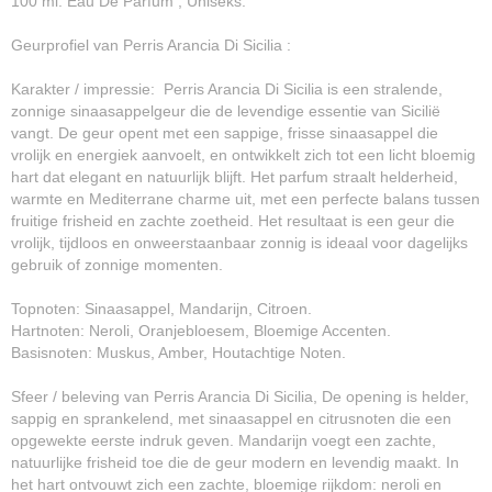
100 ml. Eau De Parfum , Uniseks.
Geurprofiel van Perris Arancia Di Sicilia :
Karakter / impressie: Perris Arancia Di Sicilia is een stralende,
zonnige sinaasappelgeur die de levendige essentie van Sicilië
vangt. De geur opent met een sappige, frisse sinaasappel die
vrolijk en energiek aanvoelt, en ontwikkelt zich tot een licht bloemig
hart dat elegant en natuurlijk blijft. Het parfum straalt helderheid,
warmte en Mediterrane charme uit, met een perfecte balans tussen
fruitige frisheid en zachte zoetheid. Het resultaat is een geur die
vrolijk, tijdloos en onweerstaanbaar zonnig is ideaal voor dagelijks
gebruik of zonnige momenten.
Topnoten: Sinaasappel, Mandarijn, Citroen.
Hartnoten: Neroli, Oranjebloesem, Bloemige Accenten.
Basisnoten: Muskus, Amber, Houtachtige Noten.
Sfeer / beleving van Perris Arancia Di Sicilia, De opening is helder,
sappig en sprankelend, met sinaasappel en citrusnoten die een
opgewekte eerste indruk geven. Mandarijn voegt een zachte,
natuurlijke frisheid toe die de geur modern en levendig maakt. In
het hart ontvouwt zich een zachte, bloemige rijkdom: neroli en