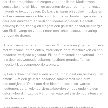
neroli en oranjebloesem zorgen voor een lichte, Mediterrane
sensualiteit, terwijl bloemige accenten de geur een harmonieuze,
natuurlijke textuur geven. De basis is warm en subtiel: muskus en
amber creëren een zachte omhulling, terwijl houtachtige noten de
geur een duurzaam en verfijnd fundament bieden. De totale
beleving is fris, zonnig en elegant een geur die de vrolijke energie
van Sicilië vangt en vertaalt naar een lichte, luxueuze ervaring
rondom de drager.
Dit exclusieve nicheparfummerk uit Monaco brengt geuren tot leven
met zeldzame ingrediënten, traditionele parfumtechnieken en een
moderne, verfijnde signatuur. Elk parfum vertelt een verhaal – een
reis door eeuwenoude culturen, kostbare grondstoffen en
meesterlijk gecomponeerde aroma’s.
Bij Perris draait het niet alleen om geur; het gaat om beleving. Om
emotie. Om een geur die naadloos samensmelt met jouw
persoonlijkheid. Denk aan rijke bloemenessences, warme
houttonen, sprankelende citrusakkoorden en boeiende kruiden –
geformuleerd in Eau de Parfum en vaak zelfs in de nog intensere
Extrait-versies.
In de winkel van Matthijs Plantenpaleis (Matthijs Hazeleger),