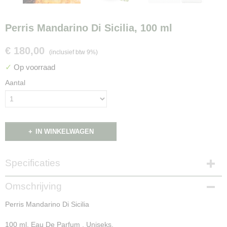
Perris Mandarino Di Sicilia, 100 ml
€ 180,00
(inclusief btw 9%)
✓
Op voorraad
Aantal
IN WINKELWAGEN
Specificaties
Productcode
Omschrijving
NG16015
Perris Mandarino Di Sicilia
100 ml. Eau De Parfum , Uniseks.