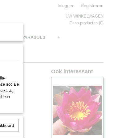
Inloggen
Registreren
UW WINKELWAGEN
Geen producten
(0)
BRELLAS, PARASOLS
+
Ook interessant
ia-
nze sociale
ikt. Zij
hebben
akkoord