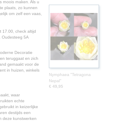
ts moois maken. Als u
e plaats, zo kunnen
lijk om zelf een vaas,
 17.00, check altijd
n. Oudesteeg 5A
Moderne Decoratie
en teruggaat en zich
hand gemaakt voor de
ent in huizen, winkels
Nymphaea "Tetragona
Nepal"
€ 49,95
maakt, waar
ruikten echte
ruikt in keizerlijke
ren destijds een
ich deze kunstwerken