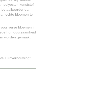
n polyester, kunststof
en betaalbaarder dan
 van echte bloemen te
f voor verse bloemen in
nwege hun duurzaamheid
emen worden gemaakt
.
ote Tuinverbouwing"