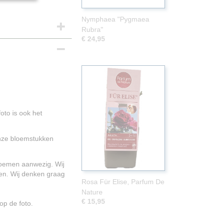
Nymphaea "Pygmaea
Rubra"
€ 24,95
oto is ook het
Onze bloemstukken
.
 bloemen aanwezig. Wij
en. Wij denken graag
Rosa Für Elise, Parfum De
Nature
€ 15,95
p de foto.