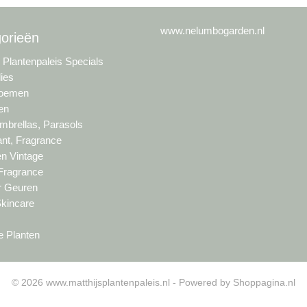
www.nelumbogarden.nl
orieën
s Plantenpaleis Specials
lies
loemen
en
brellas, Parasols
nt, Fragrance
en Vintage
 Fragrance
ur Geuren
Skincare
e Planten
© 2026 www.matthijsplantenpaleis.nl - Powered by Shoppagina.nl