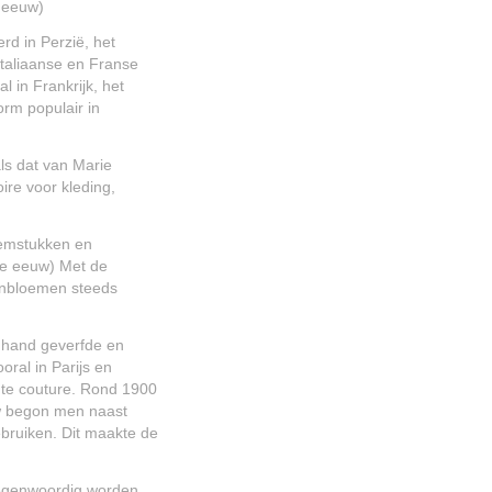
 eeuw)
d in Perzië, het
taliaanse en Franse
 in Frankrijk, het
rm populair in
s dat van Marie
ire voor kleding,
oemstukken en
20e eeuw) Met de
denbloemen steeds
 hand geverfde en
ral in Parijs en
te couture. Rond 1900
uw begon men naast
ebruiken. Dit maakte de
Tegenwoordig worden