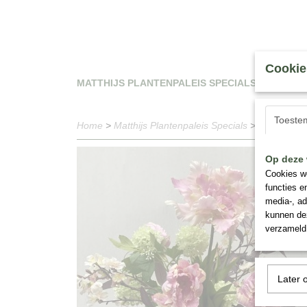
Cookie
MATTHIJS PLANTENPALEIS SPECIALS
WAT
Toeste
Home
>
Matthijs Plantenpaleis Specials
>
Boeket Zij
Op deze 
Cookies wo
functies e
media-, ad
kunnen dez
verzameld 
Later 