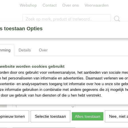
Webshop
Contact
Over ons
Voorwaarden
s toestaan Opties
ERLELIES
ZIJDE BLOEMEN
MINERALEN
CAPE UM
mming
Details
Over
den Tulpen Met Vaas Nr 119
Boeket Zijden Tulpen Met Vaas Nr 119
website worden cookies gebruikt
rden door ons gebruikt voor verkeersanalyse, het aanbieden van sociale med
n het personaliseren van informatie en advertenties. Daarnaast verlenen we o
€ 129,95
(inclusief btw 9%)
vertentie- en analysepartners toegang tot informatie over hoe u onze site gebru
✓
Op voorraad
e informatie gebruiken in combinatie met andere gegevens die zij mogelijk 
door uw gebruik van hun diensten of die u hen hebt verstrekt.
Aantal
opnieuw tonen
Selectie toestaan
Alles toestaan
Nee, niet 
IN WINKELWAGEN