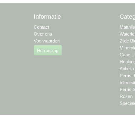
Informatie
Categ
Contact
Matthij
Over ons
Waterle
Voorwaarden
Zijde B
Mineral
Herroeping
Cape Um
Houbiga
Antiek 
Perris,
Interie
Perris 
Rozen
Special