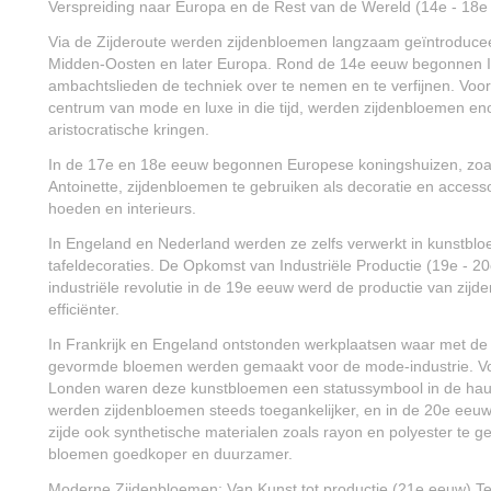
Verspreiding naar Europa en de Rest van de Wereld (14e - 18e
Via de Zijderoute werden zijdenbloemen langzaam geïntroduceer
Midden-Oosten en later Europa. Rond de 14e eeuw begonnen I
ambachtslieden de techniek over te nemen en te verfijnen. Vooral
centrum van mode en luxe in die tijd, werden zijdenbloemen eno
aristocratische kringen.
In de 17e en 18e eeuw begonnen Europese koningshuizen, zoal
Antoinette, zijdenbloemen te gebruiken als decoratie en accesso
hoeden en interieurs.
In Engeland en Nederland werden ze zelfs verwerkt in kunstbl
tafeldecoraties. De Opkomst van Industriële Productie (19e - 
industriële revolutie in de 19e eeuw werd de productie van zij
efficiënter.
In Frankrijk en Engeland ontstonden werkplaatsen waar met de
gevormde bloemen werden gemaakt voor de mode-industrie. Voo
Londen waren deze kunstbloemen een statussymbool in de hau
werden zijdenbloemen steeds toegankelijker, en in de 20e ee
zijde ook synthetische materialen zoals rayon en polyester te g
bloemen goedkoper en duurzamer.
Moderne Zijdenbloemen: Van Kunst tot productie (21e eeuw) 