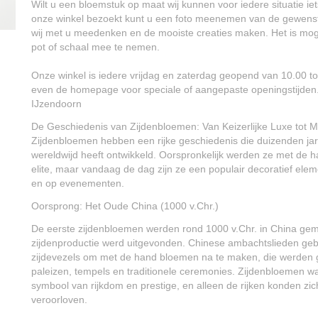
Wilt u een bloemstuk op maat wij kunnen voor iedere situatie ie
onze winkel bezoekt kunt u een foto meenemen van de gewenst
wij met u meedenken en de mooiste creaties maken. Het is moge
pot of schaal mee te nemen.
Onze winkel is iedere vrijdag en zaterdag geopend van 10.00 tot
even de homepage voor speciale of aangepaste openingstijde
IJzendoorn
De Geschiedenis van Zijdenbloemen: Van Keizerlijke Luxe tot 
Zijdenbloemen hebben een rijke geschiedenis die duizenden jar
wereldwijd heeft ontwikkeld. Oorspronkelijk werden ze met de 
elite, maar vandaag de dag zijn ze een populair decoratief elem
en op evenementen.
Oorsprong: Het Oude China (1000 v.Chr.)
De eerste zijdenbloemen werden rond 1000 v.Chr. in China ge
zijdenproductie werd uitgevonden. Chinese ambachtslieden geb
zijdevezels om met de hand bloemen na te maken, die werden geb
paleizen, tempels en traditionele ceremonies. Zijdenbloemen wa
symbool van rijkdom en prestige, en alleen de rijken konden z
veroorloven.