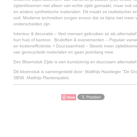
zijdenbloemen niet alleen van echte zijde gemaakt, maar ook va
en andere synthetische materialen. Dit maakt ze realistischer 
ooit. Moderne technieken zorgen ervoor dat ze bijna niet meer
onderscheiden zijn.
Interieur & decoratie – Veel mensen gebruiken ze als alternatie
hun huis of kantoor. Bruiloften & evenementen – Populair va
en kostenefficiëntie. • Duurzaamheid – Steeds meer zijdeblo
van gerecyclede materialen en gaan jarenlang mee.
Een Bloemstuk Zijde is een kunstzinnig en duurzaam alternatief
Dit bloemstuk is samengesteld door: Matthijs Hazeleger "De Gr
SBS6. Matthijs Plantenpaleis
Save