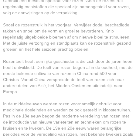
Gebruik een meststof speciaal voor rozen: Geef de rozenstruik
regelmatig meststoffen die speciaal zijn samengesteld voor rozen,
volg de aanwijzingen op de verpakking.
Snoei de rozenstruik in het voorjaar: Verwijder dode, beschadigde
takken en snoei om de vorm en groei te bevorderen. Knip
regelmatig uitgebloeide bloemen af om nieuwe bloei te stimuleren.
Met de juiste verzorging en standplaats kan de rozenstruik gezond
groeien en het hele seizoen prachtig bloeien.
Rozenteelt heeft een rijke geschiedenis die zich door de jaren heen
heeft ontwikkeld. De teelt van rozen begon al in de oudheid, met de
eerste bekende cultivatie van rozen in China rond 500 voor
Christus. Vanuit China verspreidde de teelt van rozen zich naar
andere delen van Azië, het Midden-Oosten en uiteindelijk naar
Europa.
In de middeleeuwen werden rozen voornamelijk gebruikt voor
medicinale doeleinden en werden ze ook geteeld in kloostertuinen.
Pas in de 18e eeuw begon de moderne veredeling van rozen met
de introductie van nieuwe variëteiten en technieken om rozen te
kruisen en te kweken. De 19e en 20e eeuw waren belangrijke
periodes voor de veredeling van rozen, met bekende kwekers zoals