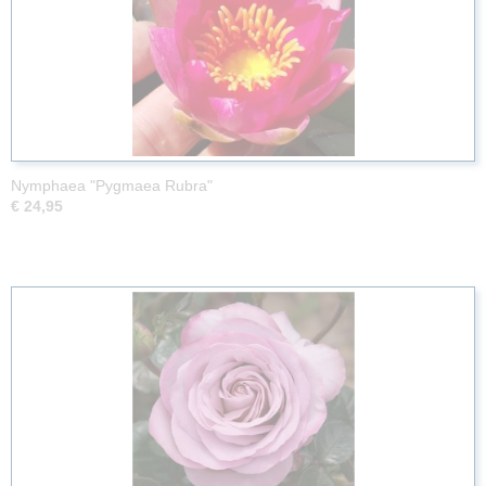
Nymphaea "Pygmaea Rubra"
€ 24,95