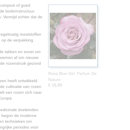
 compost of goed
 de bodemstructuur.
s. Vermijd echter dat de
regelmatig meststoffen
n op de verpakking.
gde takken en snoei om
 bloemen af om nieuwe
n de rozenstruik gezond
Rosa Blue Girl, Parfum De
Nature
een heeft ontwikkeld.
€ 15,95
de cultivatie van rozen
elt van rozen zich naar
Europa.
edicinale doeleinden
uw begon de moderne
 en technieken om
ngrijke periodes voor