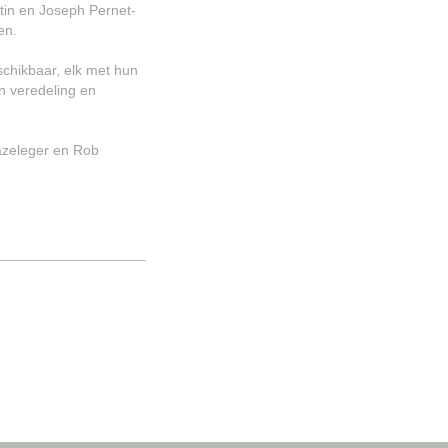
tin en Joseph Pernet-
en.
schikbaar, elk met hun
n veredeling en
azeleger en Rob