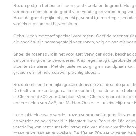
Rozen gedijen het beste in een goed doorlatende grond. Meng
verteerde mest door de grond voor voeding en verbetering van
Houd de grond gelijkmatig vochtig, vooral tijdens droge periode
wortels constant nat blijven staan.
Gebruik een meststof speciaal voor rozen: Geef de rozenstruik 
die speciaal zijn samengesteld voor rozen, volg de aanwijzinge
Snoei de rozenstruik in het voorjaar: Verwijder dode, beschadi
de vorm en groei te bevorderen. Knip regelmatig uitgebloeide
bloei te stimuleren. Met de juiste verzorging en standplaats ka
groeien en het hele seizoen prachtig bloeien.
Rozenteelt heeft een rijke geschiedenis die zich door de jaren h
De teelt van rozen begon al in de oudheid, met de eerste beken
in China rond 500 voor Christus. Vanuit China verspreidde de te
andere delen van Azië, het Midden-Oosten en uiteindelijk naar 
In de middeleeuwen werden rozen voornamelijk gebruikt voor m
en werden ze ook geteeld in kloostertuinen. Pas in de 18e ee
veredeling van rozen met de introductie van nieuwe variëteiten
rozen te kruisen en te kweken. De 19e en 20e eeuw waren bela