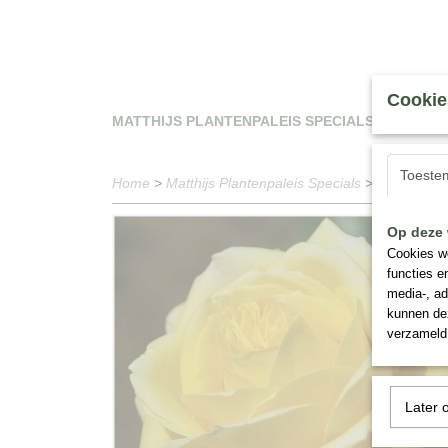
Cookie
MATTHIJS PLANTENPALEIS SPECIALS
WAT
Toeste
Home
>
Matthijs Plantenpaleis Specials
>
Rosa Diam
Op deze 
Cookies wo
functies e
media-, ad
kunnen dez
verzameld 
Later 