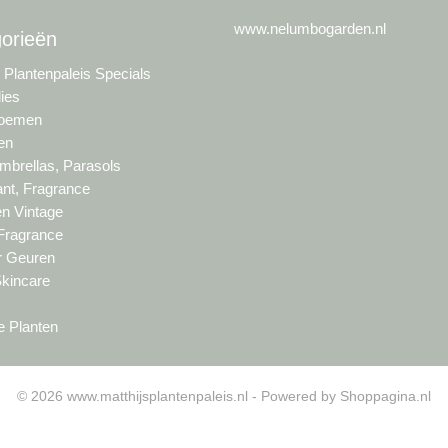
www.nelumbogarden.nl
orieën
s Plantenpaleis Specials
lies
loemen
en
brellas, Parasols
nt, Fragrance
en Vintage
 Fragrance
ur Geuren
Skincare
e Planten
© 2026 www.matthijsplantenpaleis.nl - Powered by Shoppagina.nl