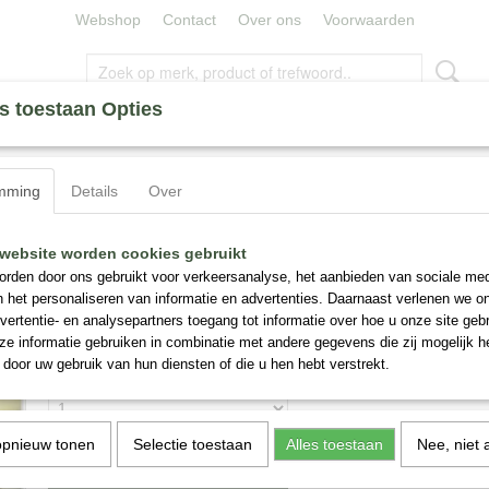
Webshop
Contact
Over ons
Voorwaarden
s toestaan Opties
ERLELIES
ZIJDE BLOEMEN
MINERALEN
CAPE UM
mming
Details
Over
onds Forever, Parfum De Nature
Rosa Diamonds Forever, Parfum De Natur
website worden cookies gebruikt
rden door ons gebruikt voor verkeersanalyse, het aanbieden van sociale med
n het personaliseren van informatie en advertenties. Daarnaast verlenen we o
€ 15,95
(inclusief btw 9%)
vertentie- en analysepartners toegang tot informatie over hoe u onze site gebru
✓
Op voorraad
e informatie gebruiken in combinatie met andere gegevens die zij mogelijk 
door uw gebruik van hun diensten of die u hen hebt verstrekt.
Aantal
opnieuw tonen
Selectie toestaan
Alles toestaan
Nee, niet 
IN WINKELWAGEN