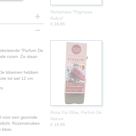
Nymphaea "Pygmaea
Rubra"
€ 24,95
electeerde "Parfum De
nde rozen. Ze staan
. De bloemen hebben
te tot wel 12 cm.
cm.
Rosa Für Elise, Parfum De
el voor een gezonde
Nature
nlicht: Rozenstruiken
€ 15,95
 bloei.