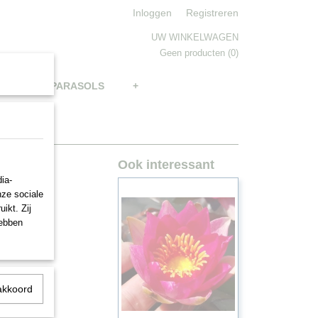
Inloggen
Registreren
UW WINKELWAGEN
Geen producten
(0)
BRELLAS, PARASOLS
+
Ook interessant
e
ia-
nze sociale
ikt. Zij
hebben
akkoord