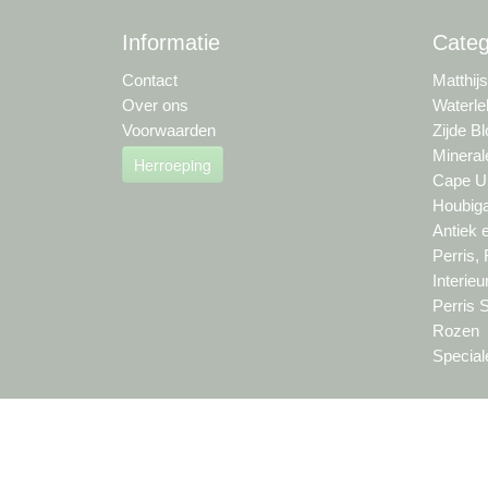
Informatie
Categ
Contact
Matthij
Over ons
Waterle
Voorwaarden
Zijde B
Mineral
Herroeping
Cape Um
Houbiga
Antiek 
Perris,
Interie
Perris 
Rozen
Special