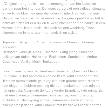
L’Original brengt de iconische bloemengeur van het klassieke
parfum naar het interieur. De kaars verspreidt een tijdloze, elegante
en verfijnde bloemige geur die iedere ruimte direct vult met een
chique, zachte en luxueuze ambiance. De geur opent fris en helder,
ontwikkelt zich tot een rijk en fluwelig bloemenhart en eindigt in een
warme, omhullende basis. Het voelt als een weelderig Frans
bloemboeket in huis warm, romantisch en stijlvol.
Topnoten: Bergamot, Citroen, Sinaasappelbloesem, Groene
Accenten.
Hartnoten: Jasmijn, Roos, Tuberose, Ylang-ylang, Orchidee,
Lelietje-van-dalen, Heliotroop. Basisnoten: Sandelhout, Amber,
Cederhout, Vanille, Musk, Tonkaboon.
Sfeer / beleving van de Geurkaars Houbigant Quelques Fleurs
L’Original. Bij het aansteken van de kaars komt eerst een frisse,
lichte en sprankelende geur vrij: citrus en groene noten creëren
een elegante, heldere opening die doet denken aan een tuin die
net ontwaakt. Naarmate de kaars verder brandt, vult de ruimte zich
met een luxueuze bloemenexplosie jasmijn, roos, tuberoos,
orchidee en ylang-ylang vormen samen een zacht en romig
bloementapijt dat de kamer omhult met klassieke Franse charme.