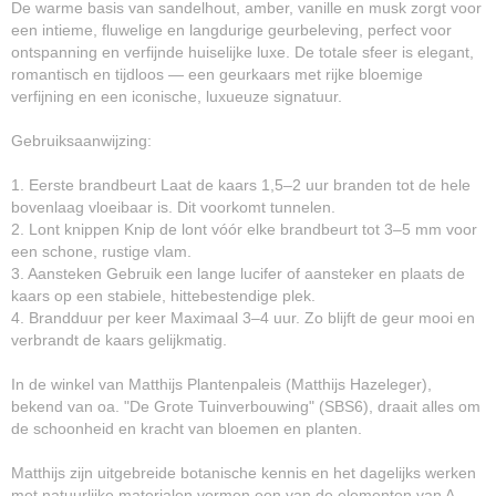
De warme basis van sandelhout, amber, vanille en musk zorgt voor
een intieme, fluwelige en langdurige geurbeleving, perfect voor
ontspanning en verfijnde huiselijke luxe. De totale sfeer is elegant,
romantisch en tijdloos — een geurkaars met rijke bloemige
verfijning en een iconische, luxueuze signatuur.
Gebruiksaanwijzing:
1. Eerste brandbeurt Laat de kaars 1,5–2 uur branden tot de hele
bovenlaag vloeibaar is. Dit voorkomt tunnelen.
2. Lont knippen Knip de lont vóór elke brandbeurt tot 3–5 mm voor
een schone, rustige vlam.
3. Aansteken Gebruik een lange lucifer of aansteker en plaats de
kaars op een stabiele, hittebestendige plek.
4. Brandduur per keer Maximaal 3–4 uur. Zo blijft de geur mooi en
verbrandt de kaars gelijkmatig.
In de winkel van Matthijs Plantenpaleis (Matthijs Hazeleger),
bekend van oa. "De Grote Tuinverbouwing" (SBS6), draait alles om
de schoonheid en kracht van bloemen en planten.
Matthijs zijn uitgebreide botanische kennis en het dagelijks werken
met natuurlijke materialen vormen een van de elementen van A