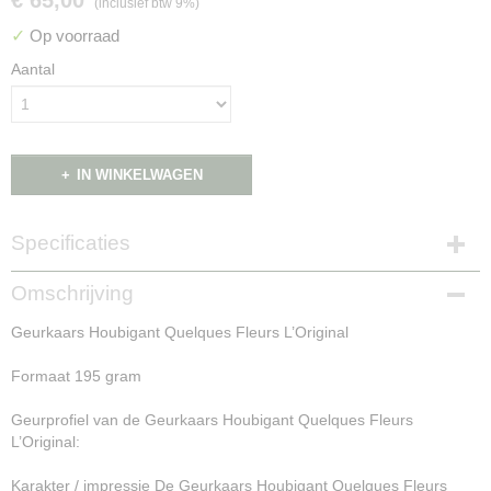
€ 65,00
(inclusief btw 9%)
✓
Op voorraad
Aantal
IN WINKELWAGEN
Specificaties
Productcode
Omschrijving
NG16036
Geurkaars Houbigant Quelques Fleurs L’Original
Formaat 195 gram
Geurprofiel van de Geurkaars Houbigant Quelques Fleurs
L’Original:
Karakter / impressie De Geurkaars Houbigant Quelques Fleurs