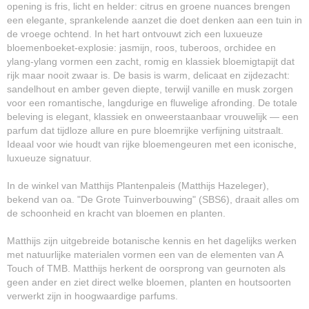
opening is fris, licht en helder: citrus en groene nuances brengen
een elegante, sprankelende aanzet die doet denken aan een tuin in
de vroege ochtend. In het hart ontvouwt zich een luxueuze
bloemenboeket‐explosie: jasmijn, roos, tuberoos, orchidee en
ylang‐ylang vormen een zacht, romig en klassiek bloemigtapijt dat
rijk maar nooit zwaar is. De basis is warm, delicaat en zijdezacht:
sandelhout en amber geven diepte, terwijl vanille en musk zorgen
voor een romantische, langdurige en fluwelige afronding. De totale
beleving is elegant, klassiek en onweerstaanbaar vrouwelijk — een
parfum dat tijdloze allure en pure bloemrijke verfijning uitstraalt.
Ideaal voor wie houdt van rijke bloemengeuren met een iconische,
luxueuze signatuur.
In de winkel van Matthijs Plantenpaleis (Matthijs Hazeleger),
bekend van oa. "De Grote Tuinverbouwing" (SBS6), draait alles om
de schoonheid en kracht van bloemen en planten.
Matthijs zijn uitgebreide botanische kennis en het dagelijks werken
met natuurlijke materialen vormen een van de elementen van A
Touch of TMB. Matthijs herkent de oorsprong van geurnoten als
geen ander en ziet direct welke bloemen, planten en houtsoorten
verwerkt zijn in hoogwaardige parfums.