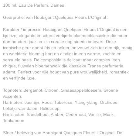
100 ml. Eau De Parfum, Dames
Geurprofiel van Houbigant Quelques Fleurs L’Original :
Karakter / impressie Houbigant Quelques Fleurs L’Original is een
tijdloze, elegante en uiterst verfijnde bloemenklassieker die meer
dan honderd jaar na zijn creatie nog steeds betovert. Deze
iconische geur opent fris en helder, ontvouwt zich tot een rijk, romig
en weelderig bloemig hart en eindigt in een warme, zachte en
sensuele basis. De compositie is delicaat maar complex een
chique, fluwelen bloemenwolk die klassieke Franse parfumerie
ademt. Perfect voor wie houdt van pure vrouwelijkheid, romantiek
en verfijnde luxe.
Topnoten: Bergamot, Citroen, Sinaasappelbloesem, Groene
Accenten.
Hartnoten: Jasmijn, Roos, Tuberose, Ylang‐ylang, Orchidee,
Lelietje‐van‐dalen, Heliotroop.
Basisnoten: Sandelhout, Amber, Cederhout, Vanille, Musk,
Tonkaboon
Sfeer / beleving van Houbigant Quelques Fleurs L’Original. De