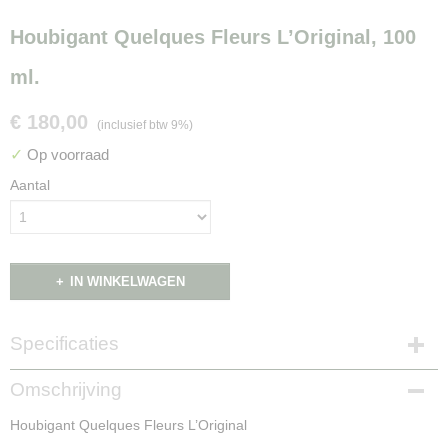
Houbigant Quelques Fleurs L’Original, 100
ml.
€ 180,00
(inclusief btw 9%)
✓
Op voorraad
Aantal
IN WINKELWAGEN
Specificaties
Productcode
Omschrijving
NG16029
Houbigant Quelques Fleurs L’Original