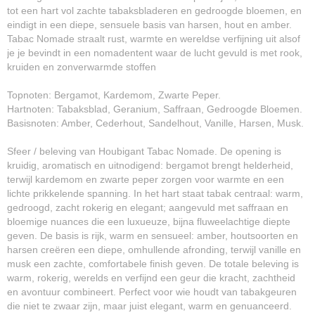
tot een hart vol zachte tabaksbladeren en gedroogde bloemen, en
eindigt in een diepe, sensuele basis van harsen, hout en amber.
Tabac Nomade straalt rust, warmte en wereldse verfijning uit alsof
je je bevindt in een nomadentent waar de lucht gevuld is met rook,
kruiden en zonverwarmde stoffen
Topnoten: Bergamot, Kardemom, Zwarte Peper.
Hartnoten: Tabaksblad, Geranium, Saffraan, Gedroogde Bloemen.
Basisnoten: Amber, Cederhout, Sandelhout, Vanille, Harsen, Musk.
Sfeer / beleving van Houbigant Tabac Nomade. De opening is
kruidig, aromatisch en uitnodigend: bergamot brengt helderheid,
terwijl kardemom en zwarte peper zorgen voor warmte en een
lichte prikkelende spanning. In het hart staat tabak centraal: warm,
gedroogd, zacht rokerig en elegant; aangevuld met saffraan en
bloemige nuances die een luxueuze, bijna fluweelachtige diepte
geven. De basis is rijk, warm en sensueel: amber, houtsoorten en
harsen creëren een diepe, omhullende afronding, terwijl vanille en
musk een zachte, comfortabele finish geven. De totale beleving is
warm, rokerig, werelds en verfijnd een geur die kracht, zachtheid
en avontuur combineert. Perfect voor wie houdt van tabakgeuren
die niet te zwaar zijn, maar juist elegant, warm en genuanceerd.